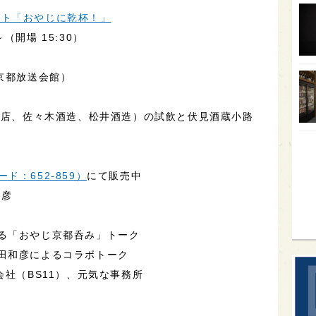
ント「おやじに乾杯！」
オー
～（開場 15:30）
SA
香川
京都放送会館）
全蔵
群馬
衛商店、佐々木酒造、松井酒造）の試飲と伏見酒蔵小路
イギ
歌舞
ド：652-859）
にて販売中
sak
和彦
る「おやじ京都呑み」トーク
田和彦によるコラボトーク
会社（BS11）、元気な事務所