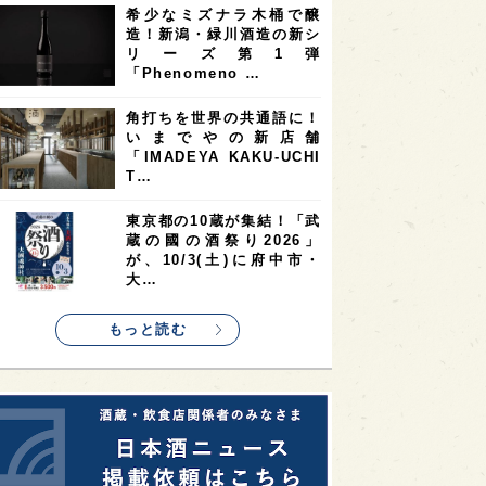
希少なミズナラ木桶で醸
2
2
2
造！新潟・緑川酒造の新シ
ストラリア
台湾
アジア
リーズ第1弾
2
1
1
KEの時代を生きる
静岡県
長崎県
「Phenomeno …
1
1
1
県
現役蔵人
愛媛県
角打ちを世界の共通語に！
いまでやの新店舗
1
1
1
めぐり
シンガポール
カナダ
「IMADEYA KAKU-UCHI
1
1
1
1
T…
県
熊本県
徳島県
北米
1
1
1
リス
ノルウェー
新宿区
東京都の10蔵が集結！「武
蔵の國の酒祭り2026」
1
1
1
伎町
沖縄県
鳥取県
が、10/3(土)に府中市・
大…
1
etimes_image_4
もっと読む