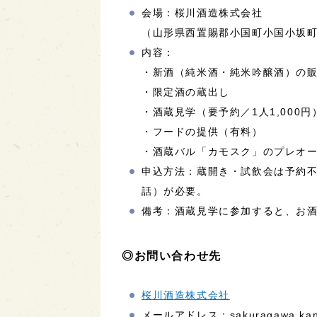
会場：桜川酒造株式会社
（山形県西置賜郡小国町小国小坂町
内容：
・新酒（純米酒・純米吟醸酒）の
・限定酒の蔵出し
・酒蔵見学（要予約／1人1,000円
・フードの提供（有料）
・酒蔵バル「カモスク」のプレオープン
申込方法：蔵開き・試飲会は予約
話）が必要。
備考：酒蔵見学に参加すると、お酒
◎お問い合わせ先
桜川酒造株式会社
メールアドレス：sakuragawa.kanr