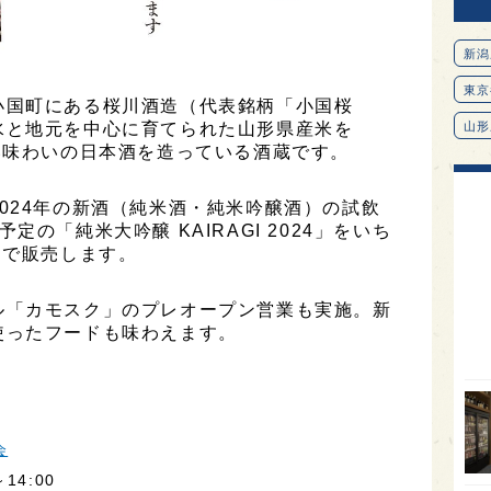
新潟
東京
小国町にある桜川酒造（代表銘柄「小国桜
水と地元を中心に育てられた山形県産米を
山形
い味わいの日本酒を造っている酒蔵です。
愛知
北海
024年の新酒（純米酒・純米吟醸酒）の試飲
の「純米大吟醸 KAIRAGI 2024」をいち
オピ
）で販売します。
広島
ル「カモスク」のプレオープン営業も実施。新
石川
使ったフードも味わえます。
富山
SAK
山口
会
大分
14:00
福岡