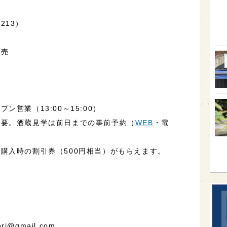
オー
213）
SA
香川
販売
全蔵
）
群馬
イギ
営業（13:00～15:00）
歌舞
不要。酒蔵見学は前日までの事前予約（
WEB
・電
sak
購入時の割引券（500円相当）がもらえます。
i@gmail.com