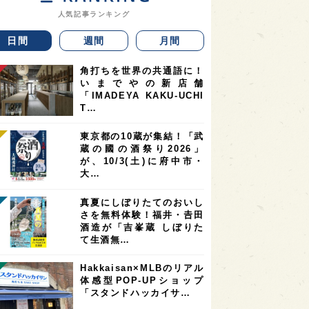
人気記事ランキング
日間
週間
月間
角打ちを世界の共通語に！
いまでやの新店舗
「IMADEYA KAKU-UCHI
T…
東京都の10蔵が集結！「武
蔵の國の酒祭り2026」
が、10/3(土)に府中市・
大…
真夏にしぼりたてのおいし
さを無料体験！福井・𠮷田
酒造が「吉峯蔵 しぼりた
て生酒無…
Hakkaisan×MLBのリアル
体感型POP-UPショップ
「スタンドハッカイサ…