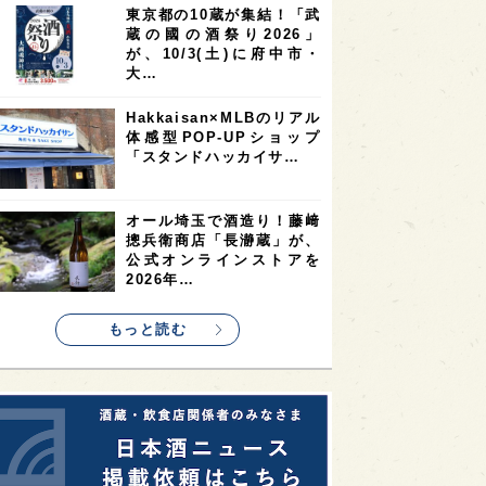
東京都の10蔵が集結！「武
2
2
2
蔵の國の酒祭り2026」
ストラリア
台湾
アジア
が、10/3(土)に府中市・
2
1
1
KEの時代を生きる
静岡県
長崎県
大…
1
1
1
県
現役蔵人
愛媛県
Hakkaisan×MLBのリアル
体感型POP-UPショップ
1
1
1
めぐり
シンガポール
カナダ
「スタンドハッカイサ…
1
1
1
1
県
熊本県
徳島県
北米
1
1
1
リス
ノルウェー
新宿区
オール埼玉で酒造り！藤﨑
摠兵衛商店「長瀞蔵」が、
1
1
1
伎町
沖縄県
鳥取県
公式オンラインストアを
2026年…
1
etimes_image_4
もっと読む