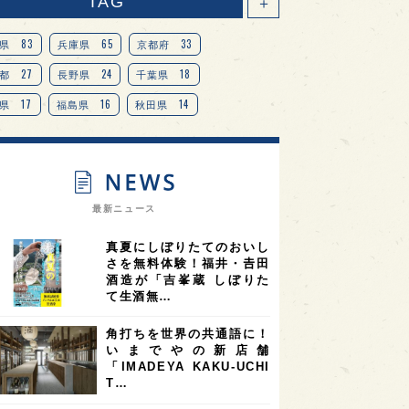
TAG
＋
83
65
33
県
兵庫県
京都府
27
24
18
都
長野県
千葉県
17
16
14
県
福島県
秋田県
14
14
13
県
宮城県
岐阜県
13
12
11
道
茨城県
栃木県
9
9
ニオンリーダーの視点
埼玉県
最新ニュース
8
7
7
県
山梨県
ヨーロッパ
真夏にしぼりたてのおいし
7
7
7
6
県
奈良県
滋賀県
和歌山県
さを無料体験！福井・𠮷田
酒造が「吉峯蔵 しぼりた
6
6
5
5
県
フランス
高知県
島根県
て生酒無…
5
5
5
4
E100
佐賀県
岡山県
岩手県
角打ちを世界の共通語に！
4
4
4
県
アメリカ
神奈川県
いまでやの新店舗
「IMADEYA KAKU-UCHI
4
3
3
3
県
三重県
大阪府
青森県
T…
3
3
3
2
県
スペイン
香港
福井県