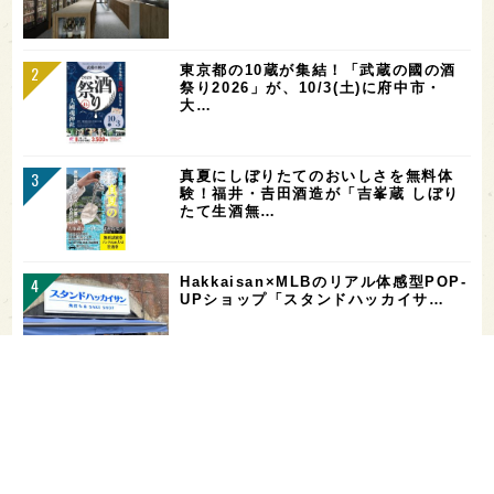
東京都の10蔵が集結！「武蔵の國の酒
祭り2026」が、10/3(土)に府中市・
大…
真夏にしぼりたてのおいしさを無料体
験！福井・𠮷田酒造が「吉峯蔵 しぼり
たて生酒無…
Hakkaisan×MLBのリアル体感型POP-
UPショップ「スタンドハッカイサ…
【二日酔い対策】コンビニで買えるサプ
リ＆ドリンクまとめ