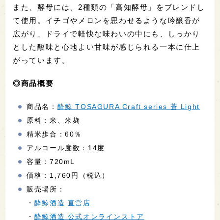
また、酵母には、2種類の「高知酵母」をブレンドし
て使用。イチゴやメロンを思わせるような吟醸香が
広がり、ドライで軽快な味わいの中にも、しっかり
とした酸味と心地よい甘味が感じられる一本に仕上
がっています。
◎商品概要
商品名：
酔鯨 TOSAGURA Craft series 蒼 Light
原料：米、米麹
精米歩合：60％
アルコール度数：14度
容量：720mL
価格：1,760円（税込）
販売場所：
・
酔鯨酒造 直営店
・
酔鯨酒造 公式オンラインストア