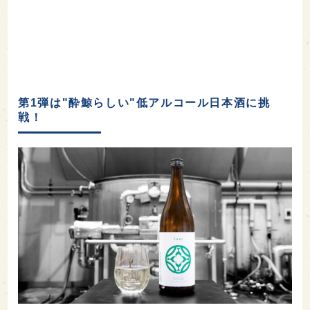
第1弾は"酔鯨らしい"低アルコール日本酒に挑
戦！