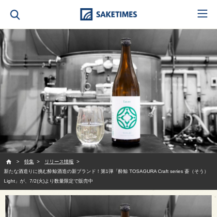
SAKETIMES
特集
リリース情報
新たな酒造りに挑む酔鯨酒造の新ブランド！第1弾「酔鯨 TOSAGURA Craft series 蒼（そう）
Light」が、7/2(火)より数量限定で販売中