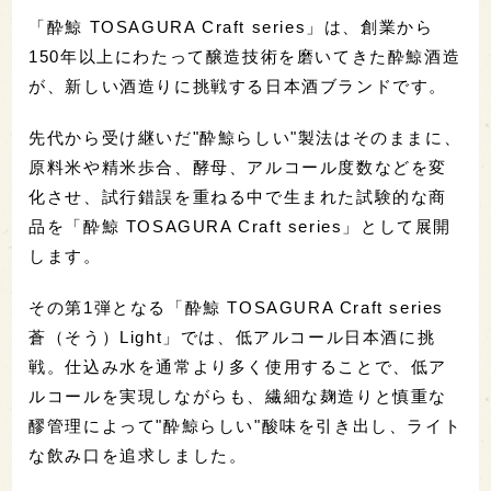
「酔鯨 TOSAGURA Craft series」は、創業から
150年以上にわたって醸造技術を磨いてきた酔鯨酒造
が、新しい酒造りに挑戦する日本酒ブランドです。
先代から受け継いだ"酔鯨らしい"製法はそのままに、
原料米や精米歩合、酵母、アルコール度数などを変
化させ、試行錯誤を重ねる中で生まれた試験的な商
品を「酔鯨 TOSAGURA Craft series」として展開
します。
その第1弾となる「酔鯨 TOSAGURA Craft series
蒼（そう）Light」では、低アルコール日本酒に挑
戦。仕込み水を通常より多く使用することで、低ア
ルコールを実現しながらも、繊細な麹造りと慎重な
醪管理によって"酔鯨らしい"酸味を引き出し、ライト
な飲み口を追求しました。