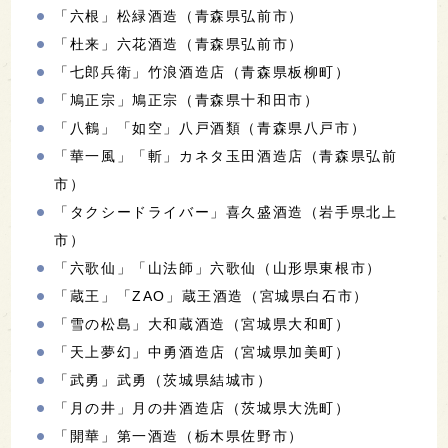
「六根」松緑酒造（青森県弘前市）
「杜来」六花酒造（青森県弘前市）
「七郎兵衛」竹浪酒造店（青森県板柳町）
「鳩正宗」鳩正宗（青森県十和田市）
「八鶴」「如空」八戸酒類（青森県八戸市）
「華一風」「斬」カネタ玉田酒造店（青森県弘前
市）
「タクシードライバー」喜久盛酒造（岩手県北上
市）
「六歌仙」「山法師」六歌仙（山形県東根市）
「蔵王」「ZAO」蔵王酒造（宮城県白石市）
「雪の松島」大和蔵酒造（宮城県大和町）
「天上夢幻」中勇酒造店（宮城県加美町）
「武勇」武勇（茨城県結城市）
「月の井」月の井酒造店（茨城県大洗町）
「開華」第一酒造（栃木県佐野市）