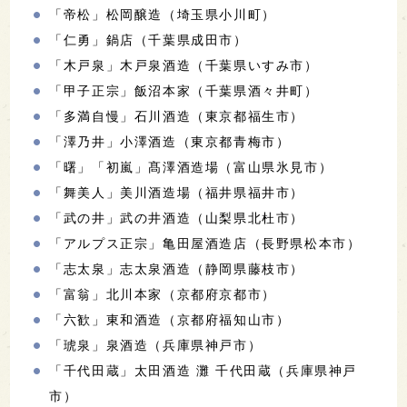
「帝松」松岡醸造（埼玉県小川町）
「仁勇」鍋店（千葉県成田市）
「木戸泉」木戸泉酒造（千葉県いすみ市）
「甲子正宗」飯沼本家（千葉県酒々井町）
「多満自慢」石川酒造（東京都福生市）
「澤乃井」小澤酒造（東京都青梅市）
「曙」「初嵐」髙澤酒造場（富山県氷見市）
「舞美人」美川酒造場（福井県福井市）
「武の井」武の井酒造（山梨県北杜市）
「アルプス正宗」亀田屋酒造店（長野県松本市）
「志太泉」志太泉酒造（静岡県藤枝市）
「富翁」北川本家（京都府京都市）
「六歓」東和酒造（京都府福知山市）
「琥泉」泉酒造（兵庫県神戸市）
「千代田蔵」太田酒造 灘 千代田蔵（兵庫県神戸
市）