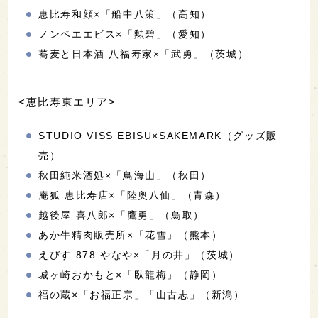
恵比寿和顔×「船中八策」（高知）
ノンベエエビス×「勲碧」（愛知）
蕎麦と日本酒 八福寿家×「武勇」（茨城）
<恵比寿東エリア>
STUDIO VISS EBISU×SAKEMARK（グッズ販
売）
秋田純米酒処×「鳥海山」（秋田）
庵狐 恵比寿店×「陸奥八仙」（青森）
越後屋 喜八郎×「鷹勇」（鳥取）
あか牛精肉販売所×「花雪」（熊本）
えびす 878 やなや×「月の井」（茨城）
城ヶ崎おかもと×「臥龍梅」（静岡）
福の蔵×「お福正宗」「山古志」（新潟）