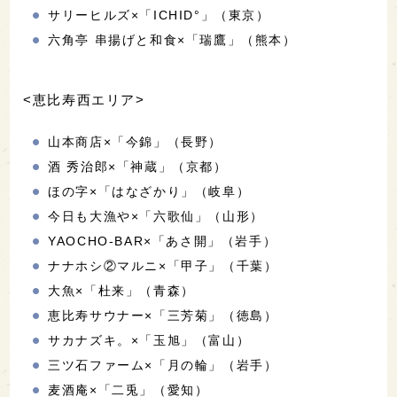
サリーヒルズ×「ICHID°」（東京）
六角亭 串揚げと和食×「瑞鷹」（熊本）
<恵比寿西エリア>
山本商店×「今錦」（長野）
酒 秀治郎×「神蔵」（京都）
ほの字×「はなざかり」（岐阜）
今日も大漁や×「六歌仙」（山形）
YAOCHO-BAR×「あさ開」（岩手）
ナナホシ②マルニ×「甲子」（千葉）
大魚×「杜来」（青森）
恵比寿サウナー×「三芳菊」（徳島）
サカナズキ。×「玉旭」（富山）
三ツ石ファーム×「月の輪」（岩手）
麦酒庵×「二兎」（愛知）