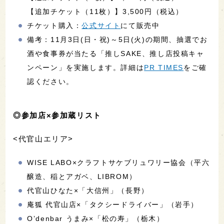
【追加チケット（11枚）】3,500円（税込）
チケット購入：
公式サイト
にて販売中
備考：11月3日(日・祝)～5日(火)の期間、抽選でお
酒や食事券が当たる「推しSAKE、推し店投稿キャ
ンペーン」を実施します。詳細は
PR TIMES
をご確
認ください。
◎参加店×参加蔵リスト
<代官山エリア>
WISE LABO×クラフトサケブリュワリー協会（平六
醸造、稲とアガベ、LIBROM）
代官山ひなた×「大信州」（長野）
庵狐 代官山店×「タクシードライバー」（岩手）
O’denbar うまみ×「松の寿」（栃木）