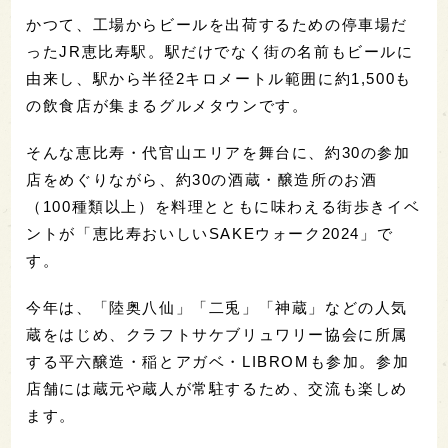
かつて、工場からビールを出荷するための停車場だ
ったJR恵比寿駅。駅だけでなく街の名前もビールに
由来し、駅から半径2キロメートル範囲に約1,500も
の飲食店が集まるグルメタウンです。
そんな恵比寿・代官山エリアを舞台に、約30の参加
店をめぐりながら、約30の酒蔵・醸造所のお酒
（100種類以上）を料理とともに味わえる街歩きイベ
ントが「恵比寿おいしいSAKEウォーク2024」で
す。
今年は、「陸奥八仙」「二兎」「神蔵」などの人気
蔵をはじめ、クラフトサケブリュワリー協会に所属
する平六醸造・稲とアガベ・LIBROMも参加。参加
店舗には蔵元や蔵人が常駐するため、交流も楽しめ
ます。