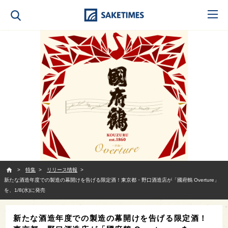
SAKETIMES
特集
リリース情報
新たな酒造年度での製造の幕開けを告げる限定酒！東京都・野口酒造店が「國府鶴 Overture」
を、1/8(水)に発売
新たな酒造年度での製造の幕開けを告げる限定酒！