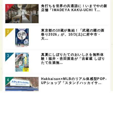
角打ちを世界の共通語に！いまでやの新
店舗「IMADEYA KAKU-UCHI T…
東京都の10蔵が集結！「武蔵の國の酒
祭り2026」が、10/3(土)に府中市・
大…
真夏にしぼりたてのおいしさを無料体
験！福井・𠮷田酒造が「吉峯蔵 しぼり
たて生酒無…
Hakkaisan×MLBのリアル体感型POP-
UPショップ「スタンドハッカイサ…
【二日酔い対策】コンビニで買えるサプ
リ＆ドリンクまとめ