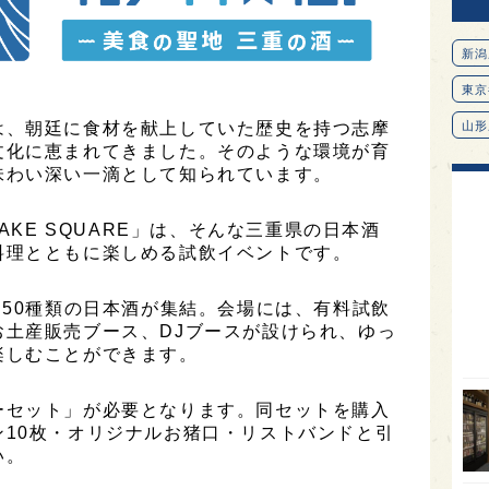
新潟
東京
は、朝廷に食材を献上していた歴史を持つ志摩
山形
文化に恵まれてきました。そのような環境が育
愛知
味わい深い一滴として知られています。
北海
AKE SQUARE」は、そんな三重県の日本酒
オピ
料理とともに楽しめる試飲イベントです。
広島
約50種類の日本酒が集結。会場には、有料試飲
石川
お土産販売ブース、DJブースが設けられ、ゆっ
富山
楽しむことができます。
SAK
ーセット」が必要となります。同セットを購入
山口
10枚・オリジナルお猪口・リストバンドと引
大分
い。
福岡