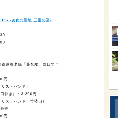
オー
SA
 2025 -美食の聖地 三重の酒-
香川
全蔵
30
00
群馬
イギ
歌舞
老鉄道養老線「桑名駅」西口すぐ
sak
00円
、リストバンド）
付き）：3,200円
、リストバンド、竹猪口）
で販売
00円