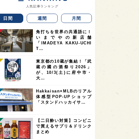
人気記事ランキング
日間
週間
月間
角打ちを世界の共通語に！
いまでやの新店舗
「IMADEYA KAKU-UCHI
T…
東京都の10蔵が集結！「武
蔵の國の酒祭り2026」
が、10/3(土)に府中市・
大…
Hakkaisan×MLBのリアル
体感型POP-UPショップ
「スタンドハッカイサ…
【二日酔い対策】コンビニ
で買えるサプリ＆ドリンク
まとめ