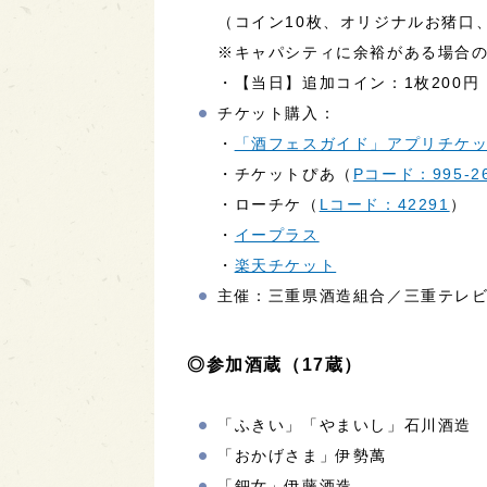
（コイン10枚、オリジナルお猪口
※キャパシティに余裕がある場合
・【当日】追加コイン：1枚200円
チケット購入：
・
「酒フェスガイド」アプリチケ
・チケットぴあ（
Pコード：995-2
・ローチケ（
Lコード：42291
）
・
イープラス
・
楽天チケット
主催：
三重県酒造組合／三重テレビ
◎参加酒蔵（17蔵）
「ふきい」「やまいし」石川酒造
「おかげさま」伊勢萬
「鈿女」伊藤酒造