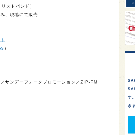
、リストバンド）
のみ、現地にて販売
ット
69
）
SA
／サンデーフォークプロモーション／ZIP-FM
S
す
き