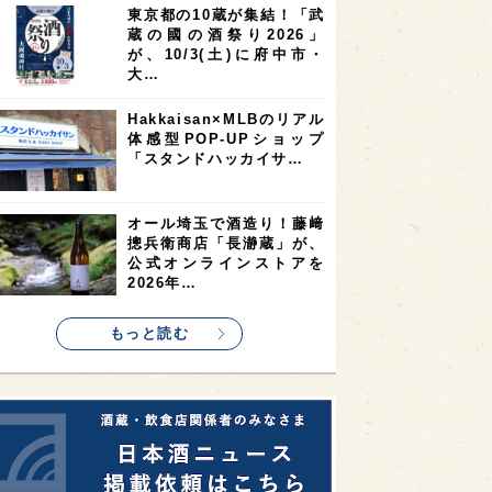
東京都の10蔵が集結！「武
2
2
2
蔵の國の酒祭り2026」
ストラリア
台湾
アジア
が、10/3(土)に府中市・
2
1
1
KEの時代を生きる
静岡県
長崎県
大…
1
1
1
県
現役蔵人
愛媛県
Hakkaisan×MLBのリアル
体感型POP-UPショップ
1
1
1
めぐり
シンガポール
カナダ
「スタンドハッカイサ…
1
1
1
1
県
熊本県
徳島県
北米
1
1
1
リス
ノルウェー
新宿区
オール埼玉で酒造り！藤﨑
摠兵衛商店「長瀞蔵」が、
1
1
1
伎町
沖縄県
鳥取県
公式オンラインストアを
2026年…
1
etimes_image_4
もっと読む