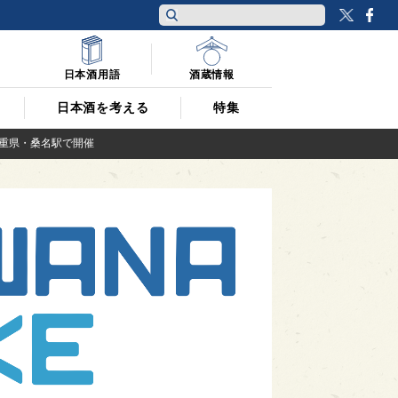
Twitt
F
日本酒用語
酒蔵情報
日本酒を考える
特集
)に三重県・桑名駅で開催