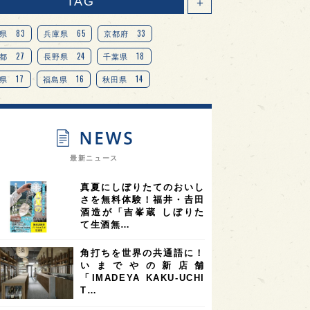
TAG
＋
83
65
33
県
兵庫県
京都府
27
24
18
都
長野県
千葉県
17
16
14
県
福島県
秋田県
14
14
13
県
宮城県
岐阜県
13
12
11
道
茨城県
栃木県
9
9
ニオンリーダーの視点
埼玉県
最新ニュース
8
7
7
県
山梨県
ヨーロッパ
真夏にしぼりたてのおいし
7
7
7
6
県
奈良県
滋賀県
和歌山県
さを無料体験！福井・𠮷田
酒造が「吉峯蔵 しぼりた
6
6
5
5
県
フランス
高知県
島根県
て生酒無…
5
5
5
4
E100
佐賀県
岡山県
岩手県
角打ちを世界の共通語に！
4
4
4
県
アメリカ
神奈川県
いまでやの新店舗
「IMADEYA KAKU-UCHI
4
3
3
3
県
三重県
大阪府
青森県
T…
3
3
3
2
県
スペイン
香港
福井県