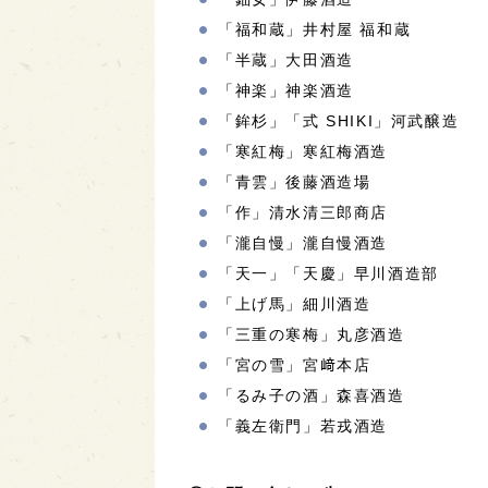
「福和蔵」井村屋 福和蔵
「半蔵」大田酒造
「神楽」神楽酒造
「鉾杉」「式 SHIKI」河武醸造
「寒紅梅」寒紅梅酒造
「青雲」後藤酒造場
「作」清水清三郎商店
「瀧自慢」瀧自慢酒造
「天一」「天慶」早川酒造部
「上げ馬」細川酒造
「三重の寒梅」丸彦酒造
「宮の雪」宮﨑本店
「るみ子の酒」森喜酒造
「義左衛門」若戎酒造