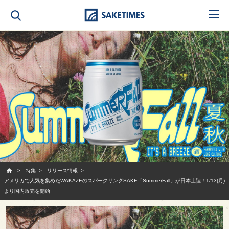
SAKETIMES
特集
リリース情報
アメリカで人気を集めたWAKAZEのスパークリングSAKE「SummerFall」が日本上陸！1/13(月)
より国内販売を開始