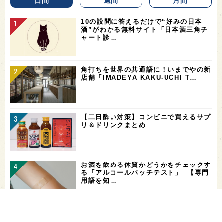
日間
週間
月間
10の設問に答えるだけで“好みの日本
酒”がわかる無料サイト「日本酒三角チ
ャート診…
角打ちを世界の共通語に！いまでやの新
店舗「IMADEYA KAKU-UCHI T…
【二日酔い対策】コンビニで買えるサプ
リ＆ドリンクまとめ
お酒を飲める体質かどうかをチェックす
る「アルコールパッチテスト」─【専門
用語を知…
希少なミズナラ木桶で醸造！新潟・緑川
酒造の新シリーズ第1弾「Phenomeno