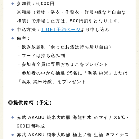
参加費：6,000円
※和装（着物・浴衣・作務衣・洋服+織など自由な
和装）で来場した方は、500円割引となります。
申込方法：
TIGET予約ページ
より申し込み
備考：
・飲み放題制（余ったお酒は持ち帰り自由）
・フードは持ち込み制
・参加者全員に専用おちょこをプレゼント
・参加者の中から抽選で5名に「浜娘 純米」または
「浜娘 純米吟醸」をプレゼント
◎提供銘柄（予定）
赤武 AKABU 純米大吟醸 海龍神水 ※マイナス5℃・
600日間熟成
赤武 AKABU 純米大吟醸 極上ノ斬 生酒 ※マイナス