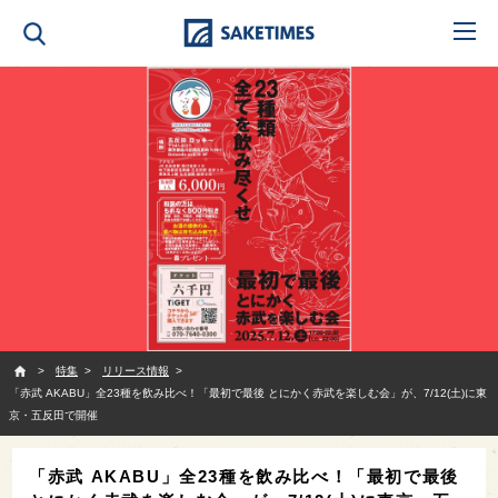
SAKETIMES
特集
リリース情報
「赤武 AKABU」全23種を飲み比べ！「最初で最後 とにかく赤武を楽しむ会」が、7/12(土)に東
京・五反田で開催
「赤武 AKABU」全23種を飲み比べ！「最初で最後