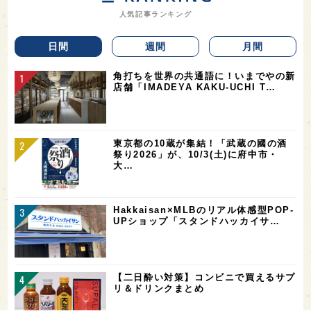
人気記事ランキング
日間
週間
月間
角打ちを世界の共通語に！いまでやの新
店舗「IMADEYA KAKU-UCHI T…
東京都の10蔵が集結！「武蔵の國の酒
祭り2026」が、10/3(土)に府中市・
大…
Hakkaisan×MLBのリアル体感型POP-
UPショップ「スタンドハッカイサ…
【二日酔い対策】コンビニで買えるサプ
リ＆ドリンクまとめ