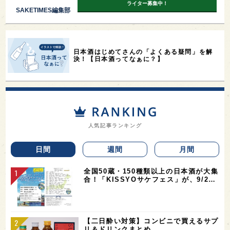
ライター募集中！
SAKETIMES編集部
日本酒はじめてさんの「よくある疑問」を解
決！【日本酒ってなぁに？】
人気記事ランキング
日間
週間
月間
全国50蔵・150種類以上の日本酒が大集
合！「KISSYOサケフェス」が、9/2…
【二日酔い対策】コンビニで買えるサプ
リ＆ドリンクまとめ