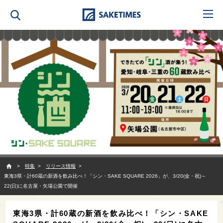
SAKETIMES
特集
リリース情報
東海3県・計60蔵の新酒を飲み比べ！「シン・SAKE SQUARE 2026」が、3/20(金・祝)～
22(日)に名古屋・矢場公園で開催
東海3県・計60蔵の新酒を飲み比べ！「シン・SAKE