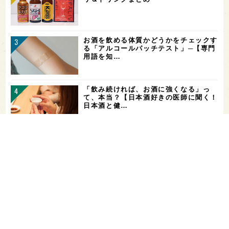
お酒を飲める体質かどうかをチェックす
る「アルコールパッチテスト」─【専門
用語を知…
「飲み続ければ、お酒に強くなる」っ
て、本当？【日本酒好きの医師に聞く！
日本酒と健…
希少なミズナラ木桶で醸造！新潟・緑川
酒造の新シリーズ第1弾「Phenomeno
…