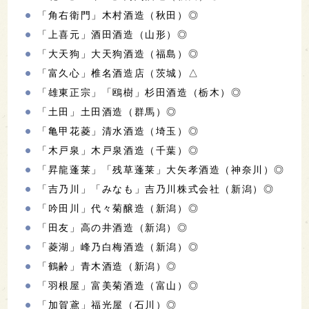
「角右衛門」木村酒造（秋田）◎
「上喜元」酒田酒造（山形）◎
「大天狗」大天狗酒造（福島）◎
「富久心」椎名酒造店（茨城）△
「雄東正宗」「鴎樹」杉田酒造（栃木）◎
「土田」土田酒造（群馬）◎
「亀甲花菱」清水酒造（埼玉）◎
「木戸泉」木戸泉酒造（千葉）◎
「昇龍蓬莱」「残草蓬莱」大矢孝酒造（神奈川）◎
「吉乃川」「みなも」吉乃川株式会社（新潟）◎
「吟田川」代々菊醸造（新潟）◎
「田友」高の井酒造（新潟）◎
「菱湖」峰乃白梅酒造（新潟）◎
「鶴齢」青木酒造（新潟）◎
「羽根屋」富美菊酒造（富山）◎
「加賀鳶」福光屋（石川）◎