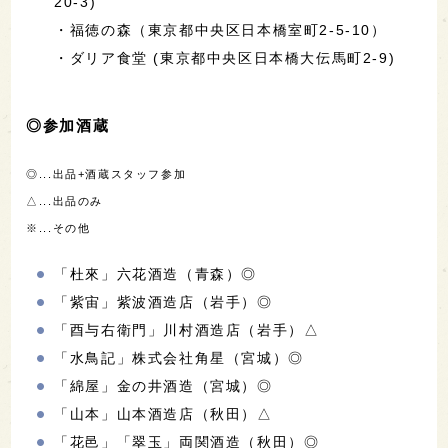
20-3)
・福徳の森（東京都中央区日本橋室町2-5-10）
・ダリア食堂 (東京都中央区日本橋大伝馬町2-9)
◎参加酒蔵
◎...出品+酒蔵スタッフ参加
△...出品のみ
※...その他
「杜來」六花酒造（青森）◎
「紫宙」紫波酒造店（岩手）◎
「酉与右衛門」川村酒造店（岩手）△
「水鳥記」株式会社角星（宮城）◎
「綿屋」金の井酒造（宮城）◎
「山本」山本酒造店（秋田）△
「花邑」「翠玉」両関酒造（秋田）◎