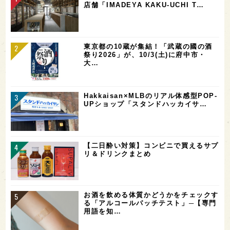
店舗「IMADEYA KAKU-UCHI T…
東京都の10蔵が集結！「武蔵の國の酒
祭り2026」が、10/3(土)に府中市・
大…
Hakkaisan×MLBのリアル体感型POP-
UPショップ「スタンドハッカイサ…
【二日酔い対策】コンビニで買えるサプ
リ＆ドリンクまとめ
お酒を飲める体質かどうかをチェックす
る「アルコールパッチテスト」─【専門
用語を知…