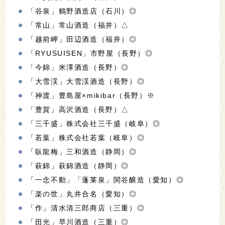
「谷泉」鶴野酒造店（石川）◎
「常山」常山酒造（福井）△
「越前岬」田辺酒造（福井）◎
「RYUSUISEN」市野屋（長野）◎
「今錦」米澤酒造（長野）◎
「大雪渓」大雪渓酒造（長野）◎
「神渡」豊島屋×mikibar（長野）※
「豊賀」高沢酒造（長野）△
「三千盛」株式会社三千盛（岐阜）◎
「若葉」株式会社若葉（岐阜）◎
「臥龍梅」三和酒造（静岡）◎
「萩錦」萩錦酒造（静岡）◎
「一念不動」「蓬莱泉」関谷醸造（愛知）◎
「楽の世」丸井合名（愛知）◎
「作」清水清三郎商店（三重）◎
「田光」早川酒造（三重）◎