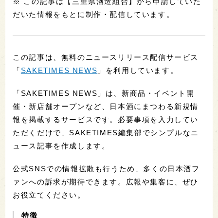
「古色蒼然」新良酒造
「式」「鉾杉」河武醸造 ※
「おかげさま」伊勢萬 ※
「伊勢旭」旭酒造
「福和蔵」井村屋 ※
「半蔵」大田酒造 ※
「俳聖芭蕉」橋本酒造場
「天下錦」福持酒造場 ※
「瀧自慢」瀧自慢酒造 ※
「義左衛門」若戎酒造 ※
◎お問い合わせ先
三重県酒造組合
電話番号：059-226-2297（平日9:00～17:00）