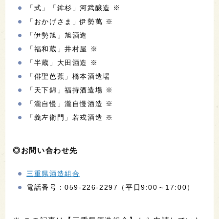
・会場にて、おつまみ（別料金）を販売します。
・お酒の販売はありません。
◎出展酒蔵
※印は、蔵元が会場参加する酒蔵です。
「高虎」松島酒造
「颯」後藤酒造場 ※
「上げ馬」細川酒造
「噴井」石川酒造
「鈿女」伊藤酒造 ※
「天一」早川酒造部
「天遊琳」タカハシ酒造
「三重の寒梅」丸彦酒造 ※
「宮の雪」宮﨑本店 ※
「作」清水清三郎商店 ※