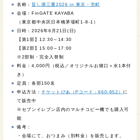
「旨し酒三重」は、三重県の日本酒が一堂に会する
試飲イベントです。東京では2024年7月に初開催さ
れ、今回が3回目の開催となります。
当日は、三重県の20蔵・約50種類の日本酒が集結。
20蔵のうち12蔵の蔵元が来場するため、酒造りのこ
だわりやお酒の特徴などを直接聞きながら、個性豊
かな日本酒の飲み比べが楽しめます。
また、スパークリング酒や古酒などの珍しいお酒を
はじめ、夏季限定酒、デザート酒、梅酒なども提
供。さらに、三重県内でしか流通していないお酒も
多数並ぶ予定です。
参加特典として、当日の試飲に使えるオリジナルお
猪口が付いてきます。
◎イベント情報