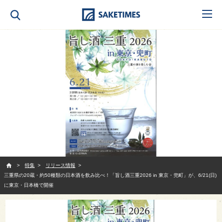
SAKETIMES
特集
リリース情報
三重県の20蔵・約50種類の日本酒を飲み比べ！「旨し酒三重2026 in 東京・兜町」が、6/21(日)
に東京・日本橋で開催