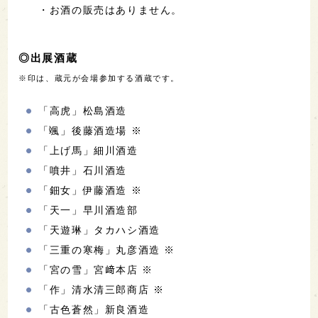
名称：
旨し酒三重2026 in 東京・兜町
会場：FinGATE KAYABA
（東京都中央区日本橋茅場町1-8-1）
日時：2026年6月21日(日)
【第1部】12:30～14:30
【第2部】15:00～17:00
※2部制・完全入替制
料金：4,000円（税込／オリジナルお猪口＋水1本付
き）
定員：各部150名
申込方法：
チケットぴあ（Pコード：660-852）
に
て販売中
※セブンイレブン店内のマルチコピー機でも購入可
能
備考：