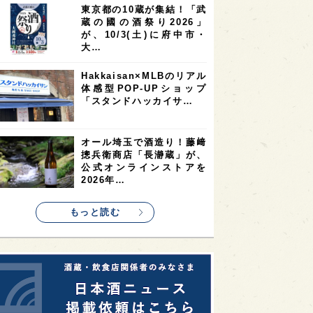
東京都の10蔵が集結！「武
2
2
2
蔵の國の酒祭り2026」
ストラリア
台湾
アジア
が、10/3(土)に府中市・
2
1
1
KEの時代を生きる
静岡県
長崎県
大…
1
1
1
県
現役蔵人
愛媛県
Hakkaisan×MLBのリアル
体感型POP-UPショップ
1
1
1
めぐり
シンガポール
カナダ
「スタンドハッカイサ…
1
1
1
1
県
熊本県
徳島県
北米
1
1
1
リス
ノルウェー
新宿区
オール埼玉で酒造り！藤﨑
摠兵衛商店「長瀞蔵」が、
1
1
1
伎町
沖縄県
鳥取県
公式オンラインストアを
2026年…
1
etimes_image_4
もっと読む