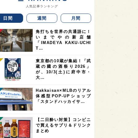
人気記事ランキング
日間
週間
月間
角打ちを世界の共通語に！
いまでやの新店舗
「IMADEYA KAKU-UCHI
T…
東京都の10蔵が集結！「武
蔵の國の酒祭り2026」
が、10/3(土)に府中市・
大…
Hakkaisan×MLBのリアル
体感型POP-UPショップ
「スタンドハッカイサ…
【二日酔い対策】コンビニ
で買えるサプリ＆ドリンク
まとめ