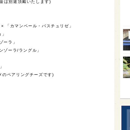
代金は別途頂戴いたします)
オー
SA
N」× 「カマンベール・パスチュリゼ」
香川
ョ」
全蔵
ンゾーラ」
群馬
ゴンゾーラ/ラングル」
イギ
ィ」
歌舞
メのペアリングチーズです)
sak