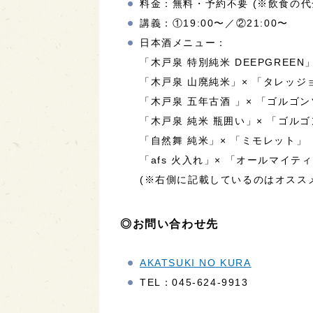
料金：無料・予約不要 (※飲食の
講義：①19:00〜／②21:00〜
日本酒メニュー：
「木戸泉 特別純米 DEEPGREE
「木戸泉 山廃純米」× 「タレッジ
「木戸泉 五年古酒 」× 「ゴルゴ
「木戸泉 純米 瓶囲い」× 「ゴル
「自然舞 純米」× 「ミモレット」
「afs 火入れ」× 「オールマイテ
(※右側に記載しているのはオスス
◎お問い合わせ先
AKATSUKI NO KURA
TEL：045-624-9913