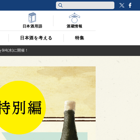
Twitt
F
日本酒用語
酒蔵情報
日本酒を考える
特集
を9/4(水)に開催！