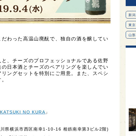
新潟
東京
山形
こだわった高温山廃酛で、独自の酒を醸してい
愛知
北海
人と、チーズのプロフェッショナルである佐野
オピ
造の日本酒とチーズのペアリングを楽しんでい
アリングセットを特別にご用意。また、スペシ
広島
す。
石川
富山
SAK
TSUKI NO KURA
」
山口
大分
(神奈川県横浜市西区南幸1-10-16 相鉄南幸第3ビル2階)
福岡