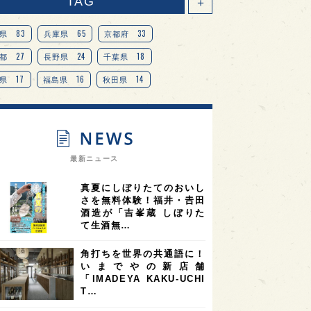
TAG
＋
83
65
33
県
兵庫県
京都府
27
24
18
都
長野県
千葉県
17
16
14
県
福島県
秋田県
14
14
13
県
宮城県
岐阜県
13
12
11
道
茨城県
栃木県
9
9
ニオンリーダーの視点
埼玉県
最新ニュース
8
7
7
県
山梨県
ヨーロッパ
真夏にしぼりたてのおいし
7
7
7
6
県
奈良県
滋賀県
和歌山県
さを無料体験！福井・𠮷田
酒造が「吉峯蔵 しぼりた
6
6
5
5
県
フランス
高知県
島根県
て生酒無…
5
5
5
4
E100
佐賀県
岡山県
岩手県
角打ちを世界の共通語に！
4
4
4
県
アメリカ
神奈川県
いまでやの新店舗
「IMADEYA KAKU-UCHI
4
3
3
3
県
三重県
大阪府
青森県
T…
3
3
3
2
県
スペイン
香港
福井県