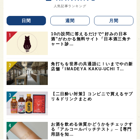
人気記事ランキング
日間
週間
月間
10の設問に答えるだけで“好みの日本
酒”がわかる無料サイト「日本酒三角チ
ャート診…
角打ちを世界の共通語に！いまでやの新
店舗「IMADEYA KAKU-UCHI T…
【二日酔い対策】コンビニで買えるサプ
リ＆ドリンクまとめ
お酒を飲める体質かどうかをチェックす
る「アルコールパッチテスト」─【専門
用語を知…