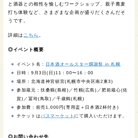
と酒器との相性を愉しむワークショップ、親子蕎麦
打ち体験など、さまざまな企画が盛りだくさんだそ
うです。
詳細は
こちら
。
◎イベント概要
イベント名：
日本酒オールスター燗謝祭 in 札幌
日時：9月3日(日)11：00〜16：00
場所：北海道神宮頓宮(札幌市中央区南2東3)
参加蔵元：扶桑鶴(島根)／竹鶴(広島)／肥前蔵心(佐
賀)／冨玲(鳥取)／千歳鶴(札幌)
参加費：前売1,000円(専用盃＋日本酒2杯付き)
チケットは
パスマーケット
にて購入いただけます。
◎お問い合わせ先