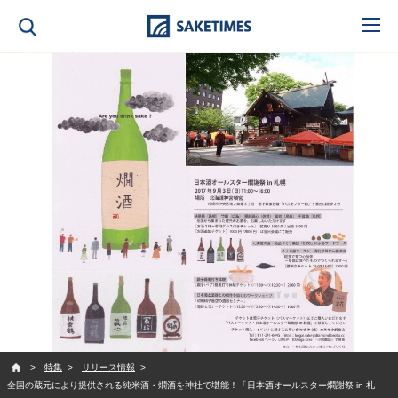
SAKETIMES
特集
リリース情報
全国の蔵元により提供される純米酒・燗酒を神社で堪能！「日本酒オールスター燗謝祭 in 札