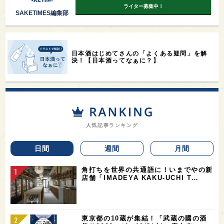
ライター募集中！
SAKETIMES編集部
日本酒はじめてさんの「よくある疑問」を解
決！【日本酒ってなぁに？】
人気記事ランキング
日間
週間
月間
角打ちを世界の共通語に！いまでやの新
店舗「IMADEYA KAKU-UCHI T…
東京都の10蔵が集結！「武蔵の國の酒