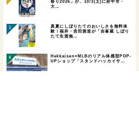
祭り2026」が、10/3(土)に府中市・
大…
真夏にしぼりたてのおいしさを無料体
験！福井・𠮷田酒造が「吉峯蔵 しぼり
たて生酒無…
Hakkaisan×MLBのリアル体感型POP-
UPショップ「スタンドハッカイサ…
【二日酔い対策】コンビニで買えるサプ
リ＆ドリンクまとめ