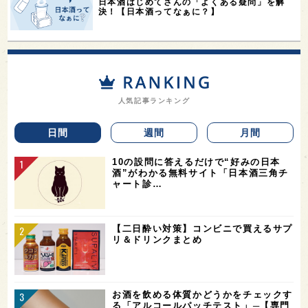
日本酒はじめてさんの「よくある疑問」を解
決！【日本酒ってなぁに？】
人気記事ランキング
日間
週間
月間
10の設問に答えるだけで“好みの日本
酒”がわかる無料サイト「日本酒三角チ
ャート診…
【二日酔い対策】コンビニで買えるサプ
リ＆ドリンクまとめ
お酒を飲める体質かどうかをチェックす
る「アルコールパッチテスト」─【専門