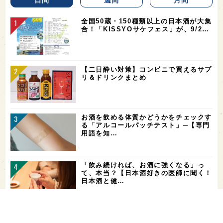
日間
週間
月間
全国50蔵・150種類以上の日本酒が大集
合！「KISSYOサケフェス」が、9/2…
【二日酔い対策】コンビニで買えるサプ
リ＆ドリンクまとめ
お酒を飲める体質かどうかをチェックす
る「アルコールパッチテスト」─【専門
用語を知…
「飲み続ければ、お酒に強くなる」っ
て、本当？【日本酒好きの医師に聞く！
日本酒と健…
山廃仕込みとは？【わかりやすい！すぐ
に話せる！用語解説】