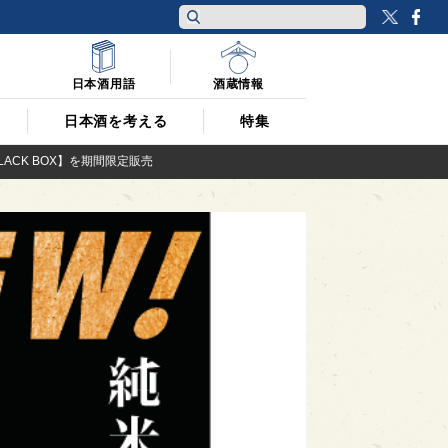
Twitt
F
日本酒用語
酒蔵情報
日本酒を考える
特集
ACK BOX】を期間限定販売