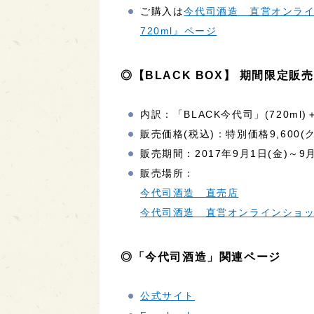
ご購入は
今代司酒造 直営オンライ
720ml』ページ
◎【BLACK BOX】 期間限定販売
内訳：「BLACK今代司」(720ml
販売価格(税込)：特別価格9,600(
販売期間：2017年9月1日(金)～9月
販売場所：
今代司酒造 直売店
今代司酒造 直営オンラインショ
◎「今代司酒造」関連ページ
公式サイト