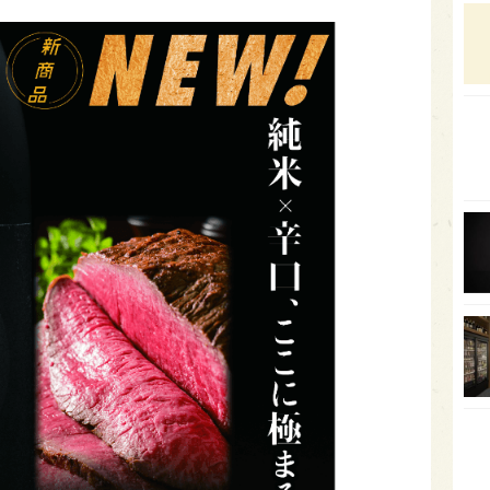
石川
富山
SAK
山口
大分
福岡
オー
SA
香川
全蔵
群馬
イギ
歌舞