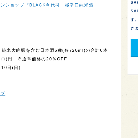
SA
ンショップ『BLACK今代司 極辛口純米酒
S
す
き
)＋純米大吟醸を含む日本酒5種(各720ml)の合計6本
クロ)円 ※通常価格の20％OFF
10日(日)
ップ