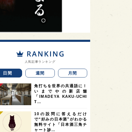
人気記事ランキング
日間
週間
月間
角打ちを世界の共通語に！
いまでやの新店舗
「IMADEYA KAKU-UCHI
T…
10の設問に答えるだけ
で“好みの日本酒”がわかる
無料サイト「日本酒三角チ
ャート診…