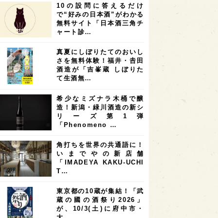
10の設問に答えるだけ
7
7
7
6
県
奈良県
滋賀県
和歌山県
で“好みの日本酒”がわかる
無料サイト「日本酒三角チ
6
6
5
5
県
フランス
高知県
島根県
ャート診…
5
5
5
4
E100
佐賀県
岡山県
岩手県
真夏にしぼりたてのおいし
4
4
4
県
アメリカ
神奈川県
さを無料体験！福井・𠮷田
酒造が「吉峯蔵 しぼりた
4
3
3
3
県
三重県
大阪府
青森県
て生酒無…
3
3
3
2
県
スペイン
香港
福井県
希少なミズナラ木桶で醸
2
2
2
造！新潟・緑川酒造の新シ
ストラリア
台湾
アジア
リーズ第1弾
2
1
1
KEの時代を生きる
静岡県
長崎県
「Phenomeno …
1
1
1
県
現役蔵人
愛媛県
角打ちを世界の共通語に！
いまでやの新店舗
1
1
1
めぐり
シンガポール
カナダ
「IMADEYA KAKU-UCHI
1
1
1
1
T…
県
熊本県
徳島県
北米
1
1
1
リス
ノルウェー
新宿区
東京都の10蔵が集結！「武
蔵の國の酒祭り2026」
1
1
1
伎町
沖縄県
鳥取県
が、10/3(土)に府中市・
大…