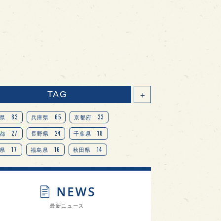
TAG
＋
83
65
33
県
兵庫県
京都府
27
24
18
都
長野県
千葉県
17
16
14
県
福島県
秋田県
14
14
13
県
宮城県
岐阜県
13
12
11
道
茨城県
栃木県
9
9
ニオンリーダーの視点
埼玉県
最新ニュース
8
7
7
県
山梨県
ヨーロッパ