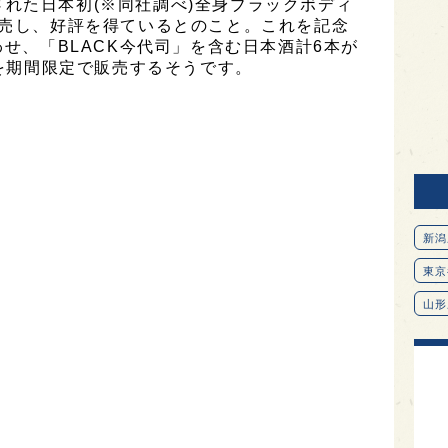
れた日本初(※同社調べ)全身ブラックボディ
発売し、好評を得ているとのこと。これを記念
わせ、「BLACK今代司」を含む日本酒計6本が
】を期間限定で販売するそうです。
新潟
東京
山形
愛知
北海
オピ
広島