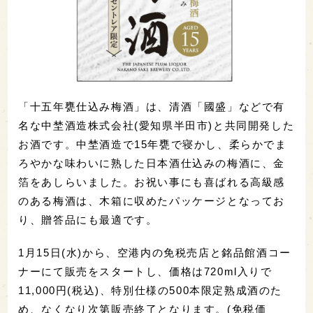
「十五年甕仕込み梅酒」は、清酒「國盛」などで有
名な中埜酒造株式会社(愛知県半田市)と共同開発した
お酒です。中埜酒造で15年甕で寝かし、柔らかでま
ろやかな味わいに熟した日本酒仕込みの梅酒に、金
箔をあしらいました。お祝い事にも喜ばれる高級感
のある梅酒は、木箱に収めたパッケージとなってお
り、贈答品にも最適です。
1月15日(水)から、空港内の免税売店と銘品館酒コー
ナーにて販売をスタートし、価格は720ml入りで
11,000円(税込)、特別仕様の500本限定熟成酒のた
め、なくなり次第販売終了となります。(免税価