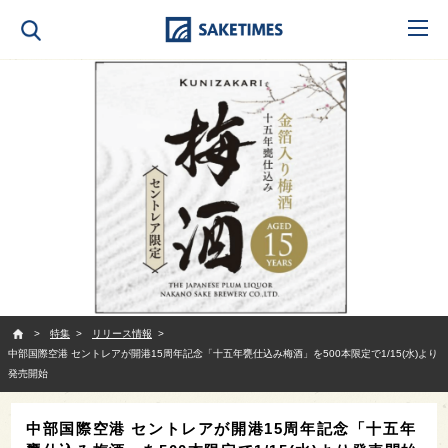
SAKETIMES
特集
リリース情報
中部国際空港 セントレアが開港15周年記念「十五年甕仕込み梅酒」を500本限定で1/15(水)より
発売開始
中部国際空港 セントレアが開港15周年記念「十五年