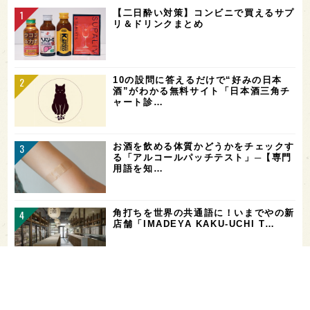
【二日酔い対策】コンビニで買えるサプ
リ＆ドリンクまとめ
10の設問に答えるだけで“好みの日本
酒”がわかる無料サイト「日本酒三角チ
ャート診…
お酒を飲める体質かどうかをチェックす
る「アルコールパッチテスト」─【専門
用語を知…
角打ちを世界の共通語に！いまでやの新
店舗「IMADEYA KAKU-UCHI T…
「飲み続ければ、お酒に強くなる」っ
て、本当？【日本酒好きの医師に聞く！
日本酒と健…