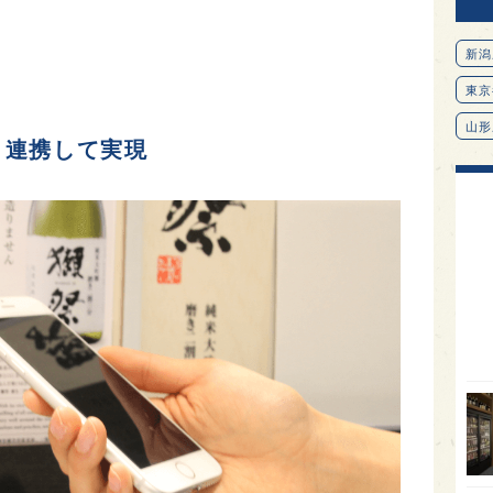
新潟
東京
山形
と連携して実現
愛知
北海
オピ
広島
石川
富山
SAK
山口
大分
福岡