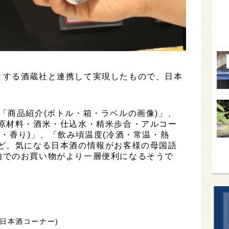
オー
SA
香川
全蔵
とする酒蔵社と連携して実現したもので、日本
群馬
イギ
「商品紹介(ボトル・箱・ラベルの画像)」、
歌舞
・原材料・酒米・仕込水・精米歩合・アルコー
淡・香り)」、「飲み頃温度(冷酒・常温・熱
sak
など。気になる日本酒の情報がお客様の母国語
内でのお買い物がより一層便利になるそうで
店 (日本酒コーナー)