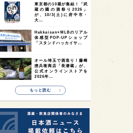
東京都の10蔵が集結！「武
2
2
2
蔵の國の酒祭り2026」
ストラリア
台湾
アジア
が、10/3(土)に府中市・
2
1
1
KEの時代を生きる
静岡県
長崎県
大…
1
1
1
県
現役蔵人
愛媛県
Hakkaisan×MLBのリアル
体感型POP-UPショップ
1
1
1
めぐり
シンガポール
カナダ
「スタンドハッカイサ…
1
1
1
1
県
熊本県
徳島県
北米
1
1
1
リス
ノルウェー
新宿区
オール埼玉で酒造り！藤﨑
摠兵衛商店「長瀞蔵」が、
1
1
1
伎町
沖縄県
鳥取県
公式オンラインストアを
2026年…
1
etimes_image_4
もっと読む