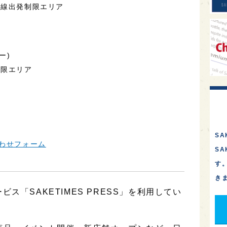
際線出発制限エリア
ー)
制限エリア
SA
わせフォーム
S
す
き
ス「SAKETIMES PRESS」を利用してい