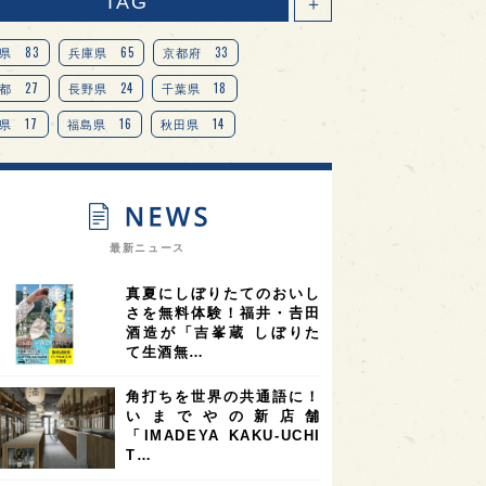
TAG
＋
83
65
33
県
兵庫県
京都府
27
24
18
都
長野県
千葉県
17
16
14
県
福島県
秋田県
14
14
13
県
宮城県
岐阜県
13
12
11
道
茨城県
栃木県
9
9
ニオンリーダーの視点
埼玉県
最新ニュース
8
7
7
県
山梨県
ヨーロッパ
真夏にしぼりたてのおいし
7
7
7
6
県
奈良県
滋賀県
和歌山県
さを無料体験！福井・𠮷田
酒造が「吉峯蔵 しぼりた
6
6
5
5
県
フランス
高知県
島根県
て生酒無…
5
5
5
4
E100
佐賀県
岡山県
岩手県
角打ちを世界の共通語に！
4
4
4
県
アメリカ
神奈川県
いまでやの新店舗
「IMADEYA KAKU-UCHI
4
3
3
3
県
三重県
大阪府
青森県
T…
3
3
3
2
県
スペイン
香港
福井県