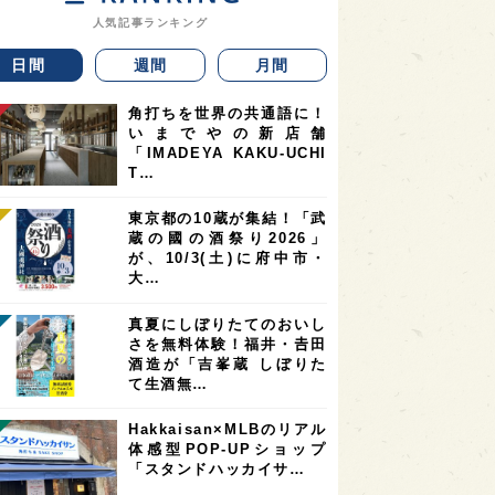
人気記事ランキング
日間
週間
月間
角打ちを世界の共通語に！
いまでやの新店舗
「IMADEYA KAKU-UCHI
T…
東京都の10蔵が集結！「武
蔵の國の酒祭り2026」
が、10/3(土)に府中市・
大…
真夏にしぼりたてのおいし
さを無料体験！福井・𠮷田
酒造が「吉峯蔵 しぼりた
て生酒無…
Hakkaisan×MLBのリアル
体感型POP-UPショップ
「スタンドハッカイサ…