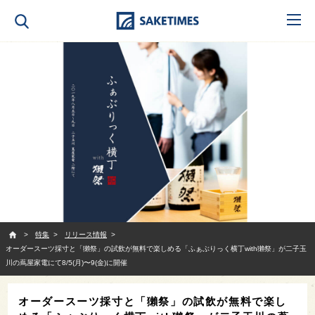
SAKETIMES
特集
リリース情報
オーダースーツ採寸と「獺祭」の試飲が無料で楽しめる「ふぁぶりっく横丁with獺祭」が二子玉
川の蔦屋家電にて8/5(月)〜9(金)に開催
オーダースーツ採寸と「獺祭」の試飲が無料で楽し