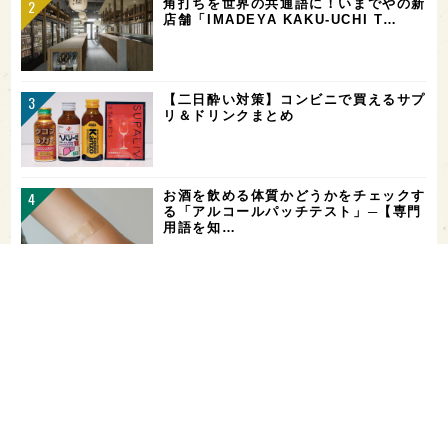
角打ちを世界の共通語に！いまでやの新
店舗「IMADEYA KAKU-UCHI T…
【二日酔い対策】コンビニで買えるサプ
リ＆ドリンクまとめ
お酒を飲める体質かどうかをチェックす
る「アルコールパッチテスト」─【専門
用語を知…
希少なミズナラ木桶で醸造！新潟・緑川
酒造の新シリーズ第1弾「Phenomeno
…