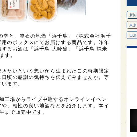
新潟
東京
海の幸と、釜石の地酒「浜千鳥」（株式会社浜千
山形
専用のボックスにてお届けする商品です。昨年
愛知
するお酒は「浜千鳥 大吟醸」「浜千鳥 純米
ます。
北海
オピ
だきたいという想いから生まれたこの時期限定
広島
ら日頃の感謝の気持ちを伝えてみませんか。専
ています。
石川
富山
の新加工場からライブ中継するオンラインイベン
方や、相性の良い地酒などを紹介します。本イ
SAK
正午まで販売中です。
山口
大分
福岡