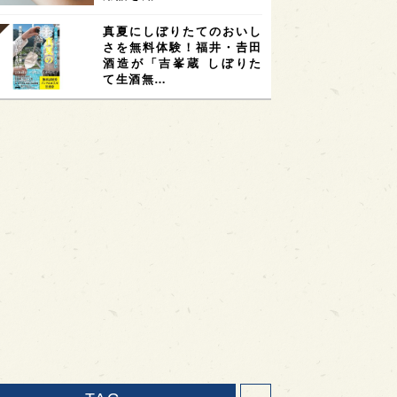
真夏にしぼりたてのおいし
さを無料体験！福井・𠮷田
酒造が「吉峯蔵 しぼりた
て生酒無…