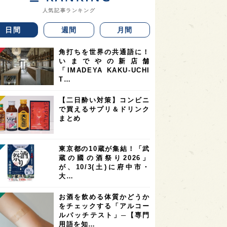
人気記事ランキング
日間
週間
月間
角打ちを世界の共通語に！
いまでやの新店舗
「IMADEYA KAKU-UCHI
T…
【二日酔い対策】コンビニ
で買えるサプリ＆ドリンク
まとめ
東京都の10蔵が集結！「武
蔵の國の酒祭り2026」
が、10/3(土)に府中市・
大…
お酒を飲める体質かどうか
をチェックする「アルコー
ルパッチテスト」─【専門
用語を知…