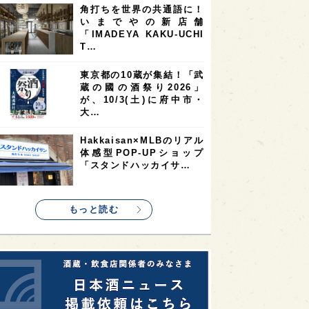
角打ちを世界の共通語に！
2
2
2
いまでやの新店舗
ストラリア
台湾
アジア
「IMADEYA KAKU-UCHI
2
1
1
KEの時代を生きる
静岡県
長崎県
T…
1
1
1
県
現役蔵人
愛媛県
東京都の10蔵が集結！「武
蔵の國の酒祭り2026」
1
1
1
めぐり
シンガポール
カナダ
が、10/3(土)に府中市・
1
1
1
1
大…
県
熊本県
徳島県
北米
1
1
1
リス
ノルウェー
新宿区
Hakkaisan×MLBのリアル
体感型POP-UPショップ
1
1
1
伎町
沖縄県
鳥取県
「スタンドハッカイサ…
1
etimes_image_4
もっと読む