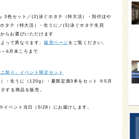
オー
ら 3色セット／(2)泳ぐホタテ（特大活）・殻付ほや
SA
泳ぐホタテ（特大活）・生うに／(5)泳ぐホタテ生貝
香川
類からお選びいただけます
全蔵
によって異なります。
販売ページ
をご覧ください。
群馬
水)～6月末ころまで
イギ
歌舞
ウニ祭り」イベント限定セット
・生うに（120g）・夏限定酒3本をセット ※5月
sak
紹介する商品を販売。
 ※イベント当日（5/28）にお届けします。