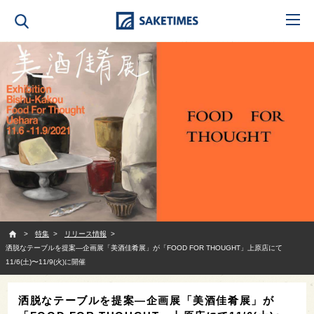
SAKETIMES
特集
リリース情報
洒脱なテーブルを提案—企画展「美酒佳肴展」が「FOOD FOR THOUGHT」上原店にて
11/6(土)〜11/9(火)に開催
洒脱なテーブルを提案—企画展「美酒佳肴展」が