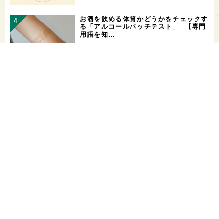
お酒を飲める体質かどうかをチェックす
る「アルコールパッチテスト」─【専門
用語を知…
花酵母で醸した18銘柄のお酒を飲み比
べ！「第16回 花の宴 in 東京」が、8/
…