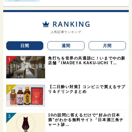
人気記事ランキング
日間
週間
月間
角打ちを世界の共通語に！いまでやの新
店舗「IMADEYA KAKU-UCHI T…
【二日酔い対策】コンビニで買えるサプ
リ＆ドリンクまとめ
10の設問に答えるだけで“好みの日本
酒”がわかる無料サイト「日本酒三角チ
ャート診…