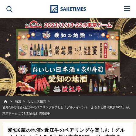
SAKETIMES
特集
リリース情報
愛知6蔵の地酒×近江牛のペアリングを楽しむ！グルメイベント「ふるさと祭り東京2023」が、
東京ドームにて1/22(日)まで開催中
愛知6蔵の地酒×近江牛のペアリングを楽しむ！グル