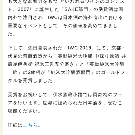
も大きな影響力をもつ"といわれるワインのコンテス
ト。2007年に誕生した「SAKE部門」の受賞酒は国
内外で注目され、IWCは日本酒の海外進出における
重要なイベントとして、その価値を高めてきまし
た。
そして、先日発表された「IWC 2019」にて、京都・
伏見の齊藤酒造から「英勳純米大吟醸 中採り原酒 井
筒屋伊兵衛 祝米三割五分磨き」と「英勳純米大吟醸
一吟」の2銘柄が「純米大吟醸酒部門」のゴールドメ
ダルを受賞しました。
受賞をお祝いして、伏水酒蔵小路では両銘柄のフェ
アを行います。世界に認められた日本酒を、ぜひご
堪能ください。
詳細は
こちら
。