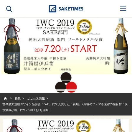
SAKETIMES
特集
リリース情報
世界最大規模のワイン品評会「IWC」にて受賞した「英勲」2銘柄のフェアを京都の屋台村「伏
水酒蔵小路」にて7/20(土)より開始！