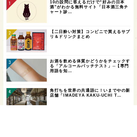
10の設問に答えるだけで“好みの日本
酒”がわかる無料サイト「日本酒三角チ
ャート診…
【二日酔い対策】コンビニで買えるサプ
リ＆ドリンクまとめ
お酒を飲める体質かどうかをチェックす
る「アルコールパッチテスト」─【専門
用語を知…
角打ちを世界の共通語に！いまでやの新
店舗「IMADEYA KAKU-UCHI T…
「飲み続ければ、お酒に強くなる」っ
て、本当？【日本酒好きの医師に聞く！
日本酒と健…