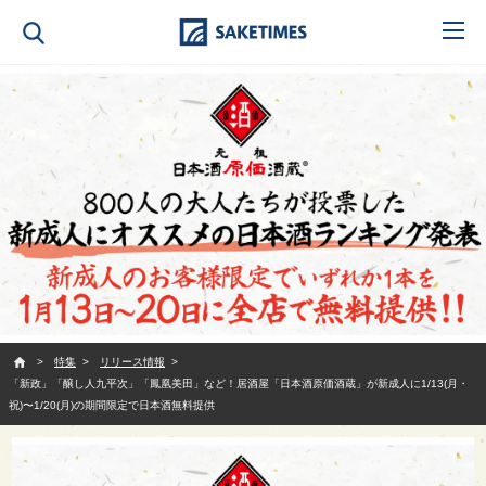
SAKETIMES
特集
リリース情報
「新政」「醸し人九平次」「鳳凰美田」など！居酒屋「日本酒原価酒蔵」が新成人に1/13(月・
祝)〜1/20(月)の期間限定で日本酒無料提供