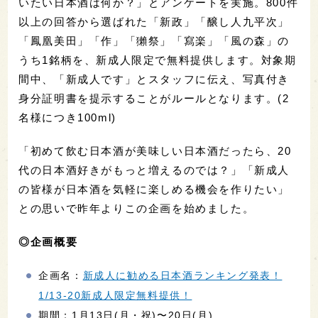
いたい日本酒は何か？」とアンケートを実施。800件
以上の回答から選ばれた「新政」「醸し人九平次」
「鳳凰美田」「作」「獺祭」「寫楽」「風の森」の
うち1銘柄を、新成人限定で無料提供します。対象期
間中、「新成人です」とスタッフに伝え、写真付き
身分証明書を提示することがルールとなります。(2
名様につき100ml)
「初めて飲む日本酒が美味しい日本酒だったら、20
代の日本酒好きがもっと増えるのでは？」「新成人
の皆様が日本酒を気軽に楽しめる機会を作りたい」
との思いで昨年よりこの企画を始めました。
◎企画概要
企画名：
新成人に勧める日本酒ランキング発表！
1/13-20新成人限定無料提供！
期間：1月13日(月・祝)〜20日(月)