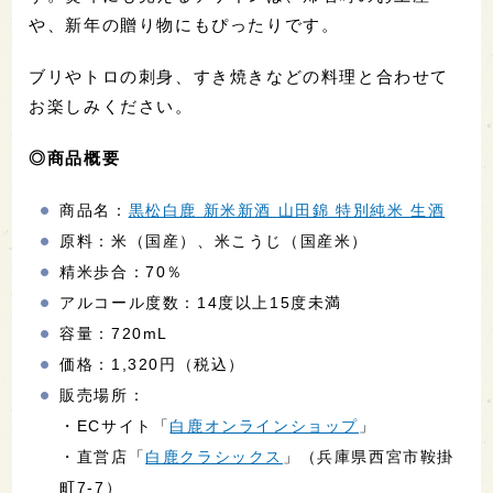
や、新年の贈り物にもぴったりです。
ブリやトロの刺身、すき焼きなどの料理と合わせて
お楽しみください。
◎商品概要
商品名：
黒松白鹿 新米新酒 山田錦 特別純米 生酒
原料：米（国産）、米こうじ（国産米）
精米歩合：70％
アルコール度数：14度以上15度未満
容量：720mL
価格：1,320円（税込）
販売場所：
・ECサイト「
白鹿オンラインショップ
」
・直営店「
白鹿クラシックス
」（兵庫県西宮市鞍掛
町7-7）