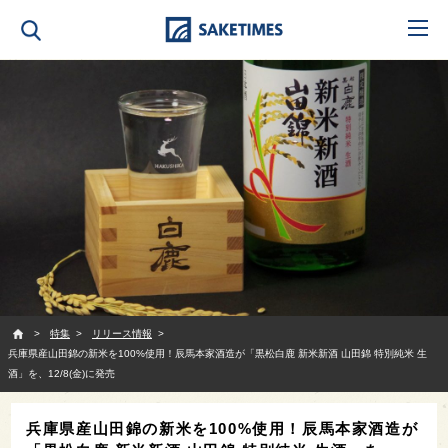
SAKETIMES
特集
リリース情報
兵庫県産山田錦の新米を100%使用！辰馬本家酒造が「黒松白鹿 新米新酒 山田錦 特別純米 生
酒」を、12/8(金)に発売
兵庫県産山田錦の新米を100%使用！辰馬本家酒造が