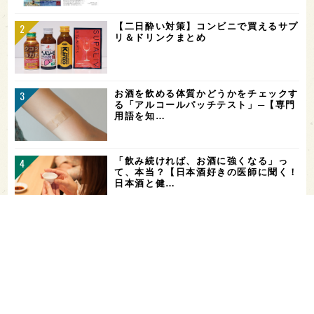
【二日酔い対策】コンビニで買えるサプ
リ＆ドリンクまとめ
お酒を飲める体質かどうかをチェックす
る「アルコールパッチテスト」─【専門
用語を知…
「飲み続ければ、お酒に強くなる」っ
て、本当？【日本酒好きの医師に聞く！
日本酒と健…
希少なミズナラ木桶で醸造！新潟・緑川
酒造の新シリーズ第1弾「Phenomeno
…