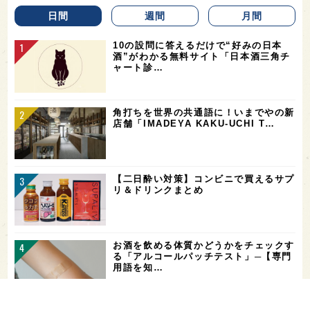
日間
週間
月間
10の設問に答えるだけで“好みの日本
酒”がわかる無料サイト「日本酒三角チ
ャート診…
角打ちを世界の共通語に！いまでやの新
店舗「IMADEYA KAKU-UCHI T…
【二日酔い対策】コンビニで買えるサプ
リ＆ドリンクまとめ
お酒を飲める体質かどうかをチェックす
る「アルコールパッチテスト」─【専門
用語を知…