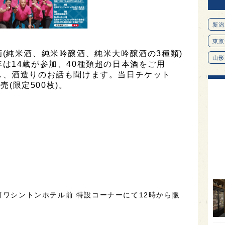
新潟
東京
(純米酒、純米吟醸酒、純米大吟醸酒の3種類)
山形
は14蔵が参加、40種類超の日本酒をご用
し、酒造りのお話も聞けます。当日チケット
愛知
売(限定500枚)。
北海
オピ
広島
石川
富山
SAK
り
山口
町ワシントンホテル前 特設コーナーにて12時から販
大分
福岡