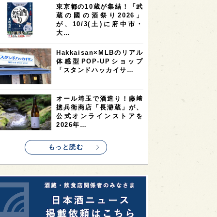
東京都の10蔵が集結！「武
2
2
2
蔵の國の酒祭り2026」
ストラリア
台湾
アジア
が、10/3(土)に府中市・
2
1
1
KEの時代を生きる
静岡県
長崎県
大…
1
1
1
県
現役蔵人
愛媛県
Hakkaisan×MLBのリアル
体感型POP-UPショップ
1
1
1
めぐり
シンガポール
カナダ
「スタンドハッカイサ…
1
1
1
1
県
熊本県
徳島県
北米
1
1
1
リス
ノルウェー
新宿区
オール埼玉で酒造り！藤﨑
摠兵衛商店「長瀞蔵」が、
1
1
1
伎町
沖縄県
鳥取県
公式オンラインストアを
2026年…
1
etimes_image_4
もっと読む