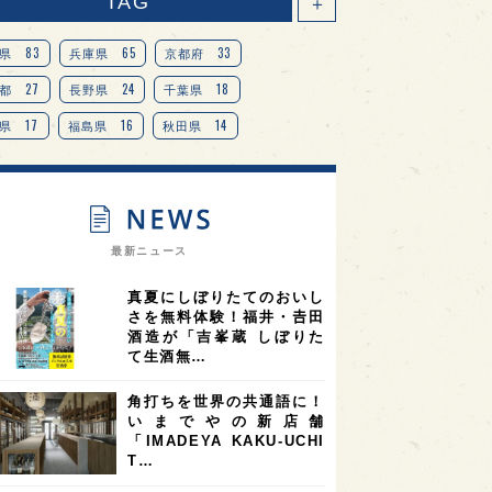
TAG
＋
83
65
33
県
兵庫県
京都府
27
24
18
都
長野県
千葉県
17
16
14
県
福島県
秋田県
14
14
13
県
宮城県
岐阜県
13
12
11
道
茨城県
栃木県
9
9
ニオンリーダーの視点
埼玉県
最新ニュース
8
7
7
県
山梨県
ヨーロッパ
真夏にしぼりたてのおいし
7
7
7
6
県
奈良県
滋賀県
和歌山県
さを無料体験！福井・𠮷田
酒造が「吉峯蔵 しぼりた
6
6
5
5
県
フランス
高知県
島根県
て生酒無…
5
5
5
4
E100
佐賀県
岡山県
岩手県
角打ちを世界の共通語に！
4
4
4
県
アメリカ
神奈川県
いまでやの新店舗
「IMADEYA KAKU-UCHI
4
3
3
3
県
三重県
大阪府
青森県
T…
3
3
3
2
県
スペイン
香港
福井県