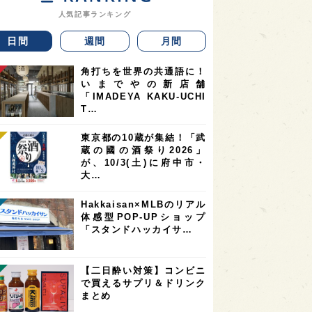
人気記事ランキング
日間
週間
月間
角打ちを世界の共通語に！
いまでやの新店舗
「IMADEYA KAKU-UCHI
T…
東京都の10蔵が集結！「武
蔵の國の酒祭り2026」
が、10/3(土)に府中市・
大…
Hakkaisan×MLBのリアル
体感型POP-UPショップ
「スタンドハッカイサ…
【二日酔い対策】コンビニ
で買えるサプリ＆ドリンク
まとめ