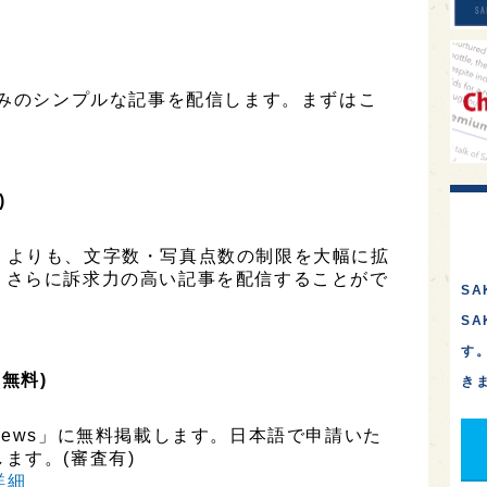
のみのシンプルな記事を配信します。まずはこ
)
ESS」よりも、文字数・写真点数の制限を大幅に拡
、さらに訴求力の高い記事を配信することがで
SA
S
す
(無料)
き
ly News」に無料掲載します。日本語で申請いた
ます。(審査有)
h詳細