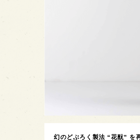
幻のどぶろく製法 “花酛” 