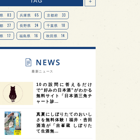
TAG
＋
83
65
33
県
兵庫県
京都府
27
24
18
都
長野県
千葉県
17
16
14
県
福島県
秋田県
14
14
13
県
宮城県
岐阜県
13
12
11
道
茨城県
栃木県
9
9
ニオンリーダーの視点
埼玉県
最新ニュース
8
7
7
県
山梨県
ヨーロッパ
10の設問に答えるだけ
7
7
7
6
県
奈良県
滋賀県
和歌山県
で“好みの日本酒”がわかる
無料サイト「日本酒三角チ
6
6
5
5
県
フランス
高知県
島根県
ャート診…
5
5
5
4
E100
佐賀県
岡山県
岩手県
真夏にしぼりたてのおいし
4
4
4
県
アメリカ
神奈川県
さを無料体験！福井・𠮷田
酒造が「吉峯蔵 しぼりた
4
3
3
3
県
三重県
大阪府
青森県
て生酒無…
3
3
3
2
県
スペイン
香港
福井県