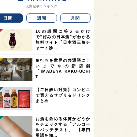
人気記事ランキング
日間
週間
月間
10の設問に答えるだけ
で“好みの日本酒”がわかる
無料サイト「日本酒三角チ
ャート診…
角打ちを世界の共通語に！
いまでやの新店舗
「IMADEYA KAKU-UCHI
T…
【二日酔い対策】コンビニ
で買えるサプリ＆ドリンク
まとめ
お酒を飲める体質かどうか
をチェックする「アルコー
ルパッチテスト」─【専門
用語を知…