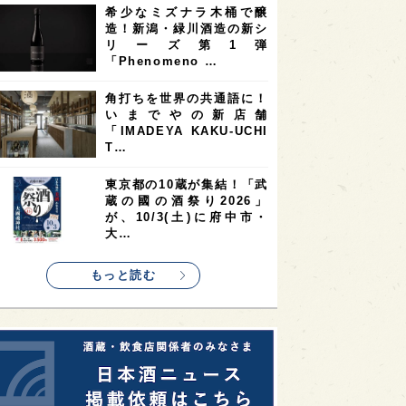
希少なミズナラ木桶で醸
2
2
2
造！新潟・緑川酒造の新シ
ストラリア
台湾
アジア
リーズ第1弾
2
1
1
KEの時代を生きる
静岡県
長崎県
「Phenomeno …
1
1
1
県
現役蔵人
愛媛県
角打ちを世界の共通語に！
いまでやの新店舗
1
1
1
めぐり
シンガポール
カナダ
「IMADEYA KAKU-UCHI
1
1
1
1
T…
県
熊本県
徳島県
北米
1
1
1
リス
ノルウェー
新宿区
東京都の10蔵が集結！「武
蔵の國の酒祭り2026」
1
1
1
伎町
沖縄県
鳥取県
が、10/3(土)に府中市・
大…
1
etimes_image_4
もっと読む