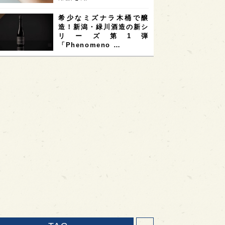
希少なミズナラ木桶で醸
造！新潟・緑川酒造の新シ
リーズ第1弾
「Phenomeno …