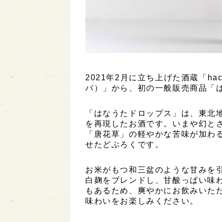
2021年2月に立ち上げた酒蔵「haccob
バ）」から、初の一般販売商品「
「はなうたドロップス」は、東北地
を再現したお酒です。いまや幻と
「唐花草」の軽やかな苦味が加わ
せたどぶろくです。
お米がもつ和三盆のような甘みを
白麹をブレンドし、甘酸っぱい味
もあるため、爽やかにお飲みいた
味わいをお楽しみください。