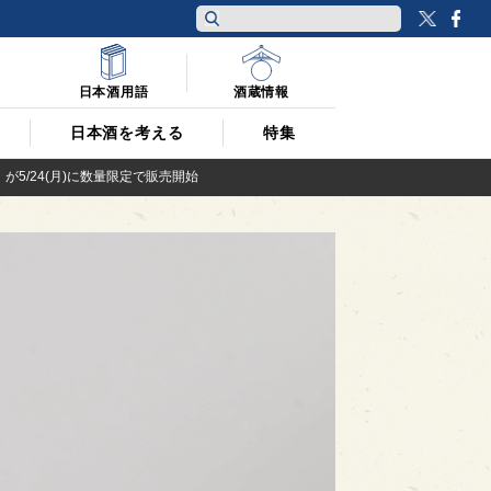
Twitt
F
日本酒用語
酒蔵情報
日本酒を考える
特集
y-」が5/24(月)に数量限定で販売開始