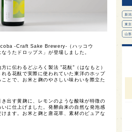
新潟
東京
山形
愛知
a -Craft Sake Brewery-（ハッコウ
はなうたドロップス」が登場しました。
北海
オピ
方に伝わるどぶろく製法 ”花酛”（はなもと）
される花酛で実際に使われていた東洋のホップ
広島
ることで、お米と麹のやさしい味わいを際立た
石川
富山
引き出す黄麹に、レモンのような酸味が特徴の
SAK
わいに仕上げました。発酵由来の自然な発泡感
山口
だけます。お米と麹と唐花草、素材のピュアな
大分
福岡