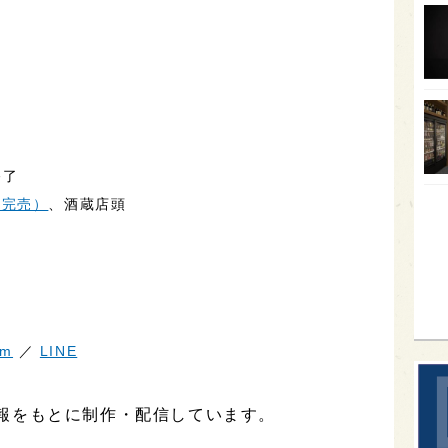
オー
SA
香川
全蔵
群馬
終了
イギ
（完売）
、酒蔵店頭
歌舞
sak
am
／
LINE
報をもとに制作・配信しています。