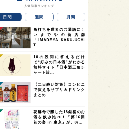
人気記事ランキング
日間
週間
月間
角打ちを世界の共通語に！
いまでやの新店舗
「IMADEYA KAKU-UCHI
T…
10の設問に答えるだけ
で“好みの日本酒”がわかる
無料サイト「日本酒三角チ
ャート診…
【二日酔い対策】コンビニ
で買えるサプリ＆ドリンク
まとめ
花酵母で醸した18銘柄のお
酒を飲み比べ！「第16回
花の宴 in 東京」が、8/…