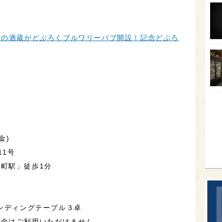
オー
SA
ンの酒蔵がどぶろくブルワリーパブ開設！記念どぶろ
香川
全蔵
群馬
イギ
歌舞
sak
金)
11号
町駅」徒歩1分
タンディングテーブル３卓
現金はご利用いただけません。