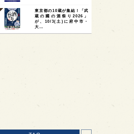
東京都の10蔵が集結！「武
蔵の國の酒祭り2026」
が、10/3(土)に府中市・
大…