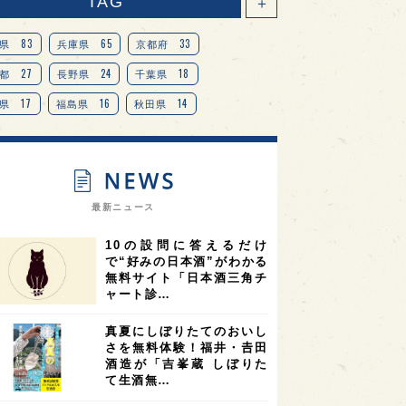
TAG
＋
83
65
33
県
兵庫県
京都府
27
24
18
都
長野県
千葉県
17
16
14
県
福島県
秋田県
14
14
13
県
宮城県
岐阜県
13
12
11
道
茨城県
栃木県
9
9
ニオンリーダーの視点
埼玉県
最新ニュース
8
7
7
県
山梨県
ヨーロッパ
10の設問に答えるだけ
7
7
7
6
県
奈良県
滋賀県
和歌山県
で“好みの日本酒”がわかる
無料サイト「日本酒三角チ
6
6
5
5
県
フランス
高知県
島根県
ャート診…
5
5
5
4
E100
佐賀県
岡山県
岩手県
真夏にしぼりたてのおいし
4
4
4
県
アメリカ
神奈川県
さを無料体験！福井・𠮷田
酒造が「吉峯蔵 しぼりた
4
3
3
3
県
三重県
大阪府
青森県
て生酒無…
3
3
3
2
県
スペイン
香港
福井県