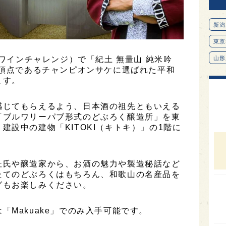
新潟
東京
ルワインチャレンジ）で「紀土 無量山 純米吟
山形
、頂点であるチャンピオンサケに選ばれた平和
愛知
ます。
北海
感じてもらえるよう、日本酒の祖先ともいえる
オピ
「ブルワリーパブ形式のどぶろく醸造所」を東
広島
建設中の建物「KITOKI（キトキ）」の1階に
石川
富山
杜氏や醸造家から、お酒の魅力や製造秘話など
たてのどぶろくはもちろん、和歌山の名産品を
SAK
グもお楽しみください。
山口
大分
「Makuake」でのみ入手可能です。
福岡