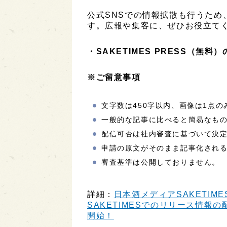
公式SNSでの情報拡散も行うため
す。広報や集客に、ぜひお役立て
・
SAKETIMES PRESS（無料
※ご留意事項
文字数は450字以内、画像は1点
一般的な記事に比べると簡易なも
配信可否は社内審査に基づいて決
申請の原文がそのまま記事化され
審査基準は公開しておりません。
詳細：
日本酒メディアSAKETIME
SAKETIMESでのリリース情報の配
開始！