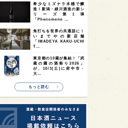
希少なミズナラ木桶で醸
2
2
2
造！新潟・緑川酒造の新シ
ストラリア
台湾
アジア
リーズ第1弾
2
1
1
KEの時代を生きる
静岡県
長崎県
「Phenomeno …
1
1
1
県
現役蔵人
愛媛県
角打ちを世界の共通語に！
いまでやの新店舗
1
1
1
めぐり
シンガポール
カナダ
「IMADEYA KAKU-UCHI
1
1
1
1
T…
県
熊本県
徳島県
北米
1
1
1
リス
ノルウェー
新宿区
東京都の10蔵が集結！「武
蔵の國の酒祭り2026」
1
1
1
伎町
沖縄県
鳥取県
が、10/3(土)に府中市・
大…
1
etimes_image_4
もっと読む