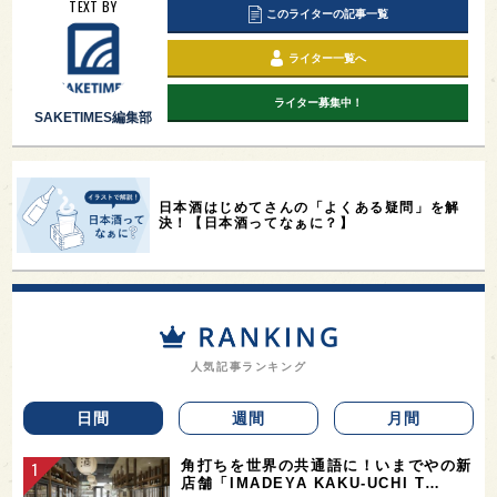
TEXT BY
このライターの記事一覧
ライター一覧へ
ライター募集中！
SAKETIMES編集部
日本酒はじめてさんの「よくある疑問」を解
決！【日本酒ってなぁに？】
人気記事ランキング
日間
週間
月間
角打ちを世界の共通語に！いまでやの新
店舗「IMADEYA KAKU-UCHI T…