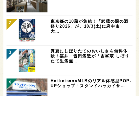
東京都の10蔵が集結！「武蔵の國の酒
祭り2026」が、10/3(土)に府中市・
大…
真夏にしぼりたてのおいしさを無料体
験！福井・𠮷田酒造が「吉峯蔵 しぼり
たて生酒無…
Hakkaisan×MLBのリアル体感型POP-
UPショップ「スタンドハッカイサ…
【二日酔い対策】コンビニで買えるサプ
リ＆ドリンクまとめ