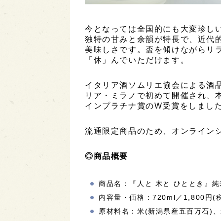
今となっては全国的にも大変珍し
独特の甘みと余韻が特長で、近代
美味しさです。盃を傾けながらリ
「休」んでいただけます。
イタリア酒ソムリエ協会による酒品
リア・ミラノで初めて開催され、本
イン​プラチナ賞のW受賞をしまし
流通限定商品のため、オンライン
◎商品概要
商品名：『人と 木と ひととき』純
内容量・価格：720ml／1,800円(
原材料名：米(新潟県産五百万石)、