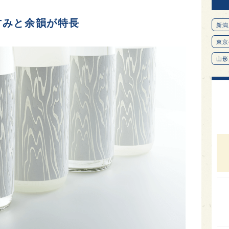
甘みと余韻が特長
新潟
東京
山形
愛知
北海
オピ
広島
石川
富山
SAK
山口
大分
福岡