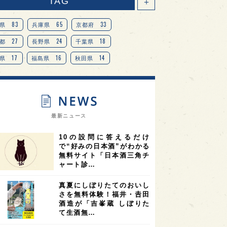
TAG
＋
83
65
33
県
兵庫県
京都府
27
24
18
都
長野県
千葉県
17
16
14
県
福島県
秋田県
14
14
13
県
宮城県
岐阜県
13
12
11
道
茨城県
栃木県
9
9
ニオンリーダーの視点
埼玉県
最新ニュース
8
7
7
県
山梨県
ヨーロッパ
10の設問に答えるだけ
7
7
7
6
県
奈良県
滋賀県
和歌山県
で“好みの日本酒”がわかる
無料サイト「日本酒三角チ
6
6
5
5
県
フランス
高知県
島根県
ャート診…
5
5
5
4
E100
佐賀県
岡山県
岩手県
真夏にしぼりたてのおいし
4
4
4
県
アメリカ
神奈川県
さを無料体験！福井・𠮷田
酒造が「吉峯蔵 しぼりた
4
3
3
3
県
三重県
大阪府
青森県
て生酒無…
3
3
3
2
県
スペイン
香港
福井県