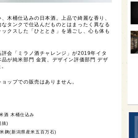
オー
い、木桶仕込みの日本酒。上品で綺麗な香り、
SA
的なタンクで仕込んだものとはまったく異なる
香川
ラックスした「ひととき」を過ごし、心も体も
全蔵
群馬
評会「ミラノ酒チャレンジ」が2019年イタ
品が純米部門 金賞、デザイン評価部門 デザ
イギ
た。
歌舞
sak
ショップでの販売はありません。
米酒 木桶仕込み
税抜)
米麹(新潟県産米五百万石)