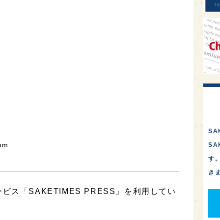
SA
om
S
す
き
ス「SAKETIMES PRESS」を利用してい