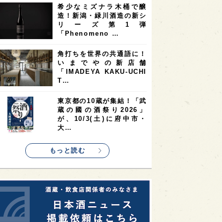
希少なミズナラ木桶で醸
2
2
2
造！新潟・緑川酒造の新シ
ストラリア
台湾
アジア
リーズ第1弾
2
1
1
KEの時代を生きる
静岡県
長崎県
「Phenomeno …
1
1
1
県
現役蔵人
愛媛県
角打ちを世界の共通語に！
いまでやの新店舗
1
1
1
めぐり
シンガポール
カナダ
「IMADEYA KAKU-UCHI
1
1
1
1
T…
県
熊本県
徳島県
北米
1
1
1
リス
ノルウェー
新宿区
東京都の10蔵が集結！「武
蔵の國の酒祭り2026」
1
1
1
伎町
沖縄県
鳥取県
が、10/3(土)に府中市・
大…
1
etimes_image_4
もっと読む