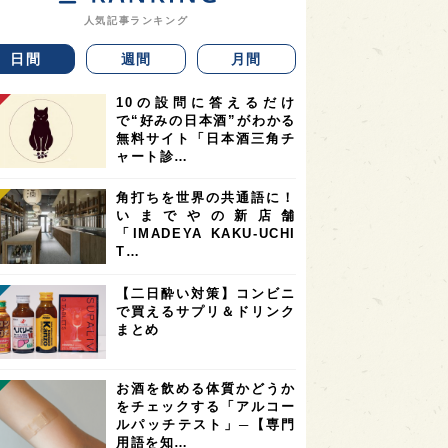
人気記事ランキング
日間
週間
月間
10の設問に答えるだけ
で“好みの日本酒”がわかる
無料サイト「日本酒三角チ
ャート診…
角打ちを世界の共通語に！
いまでやの新店舗
「IMADEYA KAKU-UCHI
T…
【二日酔い対策】コンビニ
で買えるサプリ＆ドリンク
まとめ
お酒を飲める体質かどうか
をチェックする「アルコー
ルパッチテスト」─【専門
用語を知…