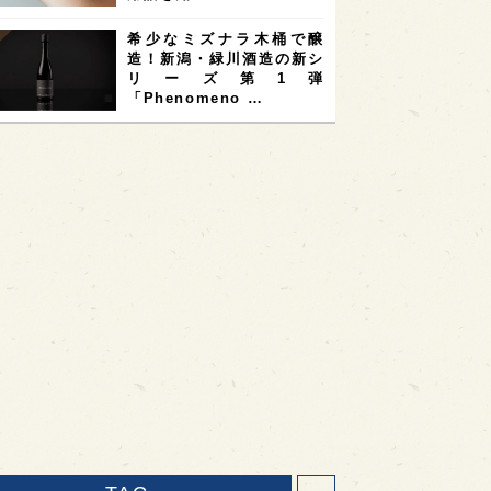
希少なミズナラ木桶で醸
造！新潟・緑川酒造の新シ
リーズ第1弾
「Phenomeno …