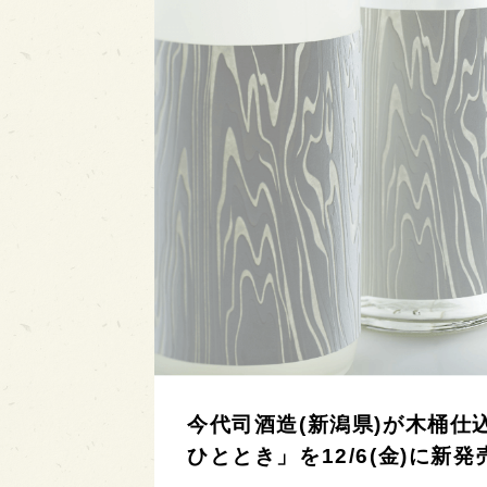
今代司酒造(新潟県)が木桶仕
ひととき」を12/6(金)に新発