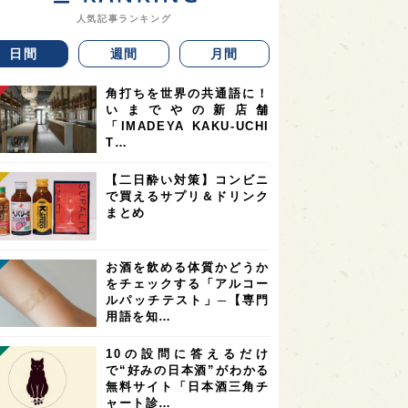
人気記事ランキング
日間
週間
月間
角打ちを世界の共通語に！
いまでやの新店舗
「IMADEYA KAKU-UCHI
T…
【二日酔い対策】コンビニ
で買えるサプリ＆ドリンク
まとめ
お酒を飲める体質かどうか
をチェックする「アルコー
ルパッチテスト」─【専門
用語を知…
10の設問に答えるだけ
で“好みの日本酒”がわかる
無料サイト「日本酒三角チ
ャート診…