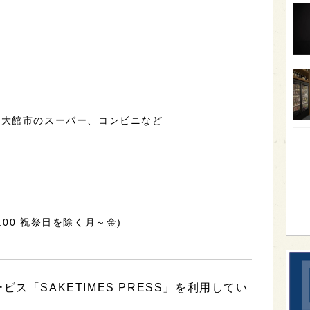
オー
SA
香川
全蔵
群馬
県大館市のスーパー、コンビニなど
イギ
歌舞
sak
～16:00 祝祭日を除く月～金)
ス「SAKETIMES PRESS」を利用してい