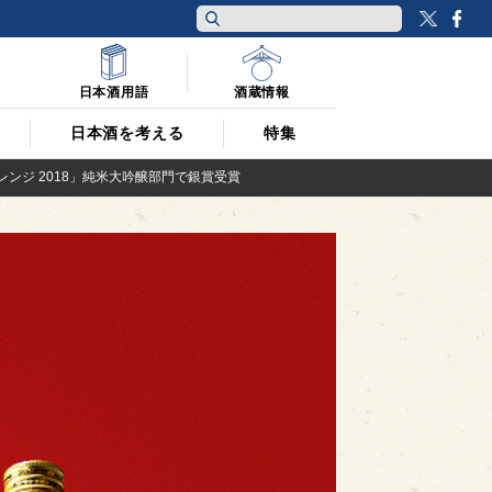
Twitt
F
日本酒用語
酒蔵情報
日本酒を考える
特集
ジ 2018」純米大吟醸部門で銀賞受賞