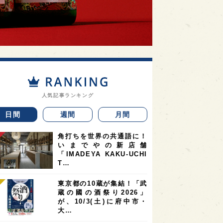
人気記事ランキング
日間
週間
月間
角打ちを世界の共通語に！
いまでやの新店舗
「IMADEYA KAKU-UCHI
T…
東京都の10蔵が集結！「武
蔵の國の酒祭り2026」
が、10/3(土)に府中市・
大…