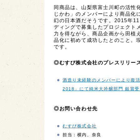
同商品は、山梨県富士川町の活性
じかわ」のメンバーにより商品化に
幻の日本酒だそうです。2015年
ディングで募集したプロジェクト
力を得ながら、商品企画から田植え
品化に初めて成功したとのこと。
です。
◎むすび株式会社のプレスリリー
酒造り未経験のメンバーにより復
2018」にて純米大吟醸部門 銀賞
◎お問い合わせ先
むすび株式会社
担当：横内、奈良