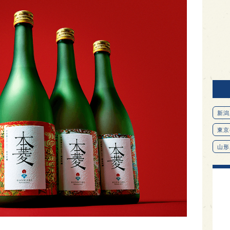
新潟
東京
山形
愛知
北海
オピ
広島