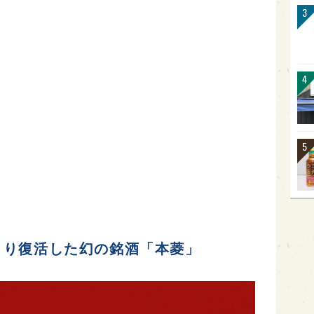
より復活した幻の銘酒「本菱」