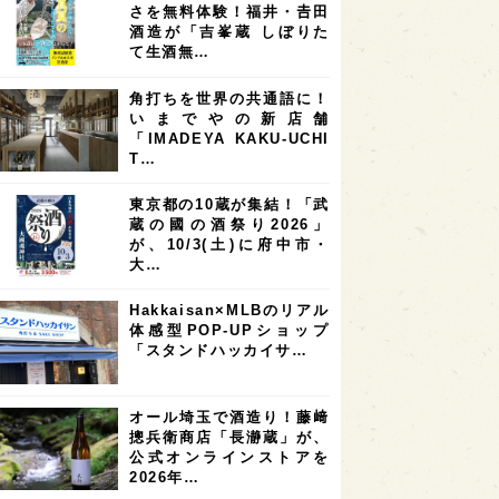
7
7
7
6
県
奈良県
滋賀県
和歌山県
さを無料体験！福井・𠮷田
酒造が「吉峯蔵 しぼりた
6
6
5
5
県
フランス
高知県
島根県
て生酒無…
5
5
5
4
E100
佐賀県
岡山県
岩手県
角打ちを世界の共通語に！
4
4
4
県
アメリカ
神奈川県
いまでやの新店舗
「IMADEYA KAKU-UCHI
4
3
3
3
県
三重県
大阪府
青森県
T…
3
3
3
2
県
スペイン
香港
福井県
東京都の10蔵が集結！「武
2
2
2
蔵の國の酒祭り2026」
ストラリア
台湾
アジア
が、10/3(土)に府中市・
2
1
1
KEの時代を生きる
静岡県
長崎県
大…
1
1
1
県
現役蔵人
愛媛県
Hakkaisan×MLBのリアル
体感型POP-UPショップ
1
1
1
めぐり
シンガポール
カナダ
「スタンドハッカイサ…
1
1
1
1
県
熊本県
徳島県
北米
1
1
1
リス
ノルウェー
新宿区
オール埼玉で酒造り！藤﨑
摠兵衛商店「長瀞蔵」が、
1
1
1
伎町
沖縄県
鳥取県
公式オンラインストアを
2026年…
1
etimes_image_4