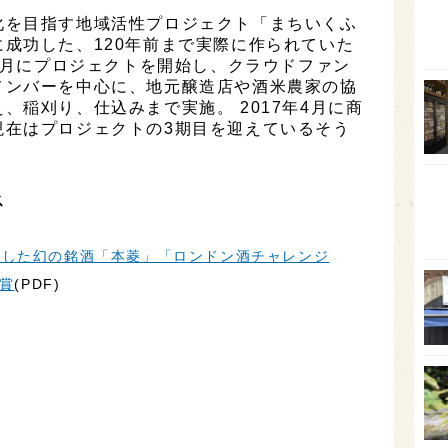
石川
化を目指す地域活性プロジェクト「まちいくふ
富山
成功した、120年前まで実際に作られていた
11月にプロジェクトを開始し、クラウドファン
SAK
メンバーを中心に、地元醸造店や酒米農家の協
山口
、稲刈り、仕込みまで実施。 2017年4月に商
現在はプロジェクトの3期目を迎えているそう
大分
福岡
ス
オー
SA
活した幻の銘酒「本菱」「ロンドン酒チャレンジ
香川
受賞
(PDF)
全蔵
群馬
イギ
歌舞
sak