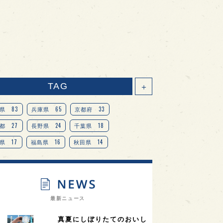
TAG
＋
83
65
33
県
兵庫県
京都府
27
24
18
都
長野県
千葉県
17
16
14
県
福島県
秋田県
14
14
13
県
宮城県
岐阜県
13
12
11
道
茨城県
栃木県
9
9
ニオンリーダーの視点
埼玉県
最新ニュース
8
7
7
県
山梨県
ヨーロッパ
真夏にしぼりたてのおいし