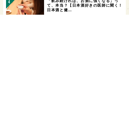
「飲み続ければ、お酒に強くなる」っ
て、本当？【日本酒好きの医師に聞く！
日本酒と健…
角打ちを世界の共通語に！いまでやの新
店舗「IMADEYA KAKU-UCHI T…