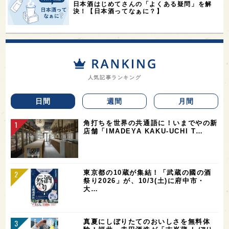
日本酒はじめてさんの「よくある疑問」を解
決！【日本酒ってなぁに？】
人気記事ランキング
日間
週間
月間
角打ちを世界の共通語に！いまでやの新
店舗「IMADEYA KAKU-UCHI T…
東京都の10蔵が集結！「武蔵の國の酒
祭り2026」が、10/3(土)に府中市・
大…
真夏にしぼりたてのおいしさを無料体