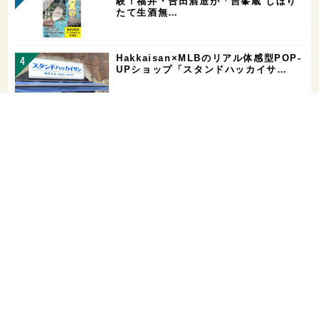
験！福井・𠮷田酒造が「吉峯蔵 しぼり
たて生酒無…
Hakkaisan×MLBのリアル体感型POP-
UPショップ「スタンドハッカイサ…
【二日酔い対策】コンビニで買えるサプ
リ＆ドリンクまとめ