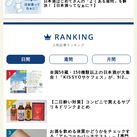
日本酒はじめてさんの「よくある疑問」を解
決！【日本酒ってなぁに？】
人気記事ランキング
日間
週間
月間
全国50蔵・150種類以上の日本酒が大集
合！「KISSYOサケフェス」が、9/2…
【二日酔い対策】コンビニで買えるサプ
リ＆ドリンクまとめ
お酒を飲める体質かどうかをチェックす
る「アルコールパッチテスト」─【専門