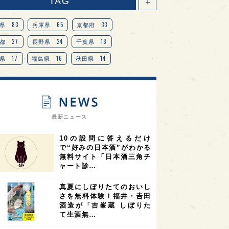
TAG
＋
83
65
33
県
兵庫県
京都府
27
24
18
都
長野県
千葉県
17
16
14
県
福島県
秋田県
14
14
13
県
宮城県
岐阜県
13
12
11
道
茨城県
栃木県
9
9
ニオンリーダーの視点
埼玉県
最新ニュース
8
7
7
県
山梨県
ヨーロッパ
10の設問に答えるだけ
7
7
7
6
県
奈良県
滋賀県
和歌山県
で“好みの日本酒”がわかる
無料サイト「日本酒三角チ
6
6
5
5
県
フランス
高知県
島根県
ャート診…
5
5
5
4
E100
佐賀県
岡山県
岩手県
真夏にしぼりたてのおいし
4
4
4
県
アメリカ
神奈川県
さを無料体験！福井・𠮷田
酒造が「吉峯蔵 しぼりた
4
3
3
3
県
三重県
大阪府
青森県
て生酒無…
3
3
3
2
県
スペイン
香港
福井県