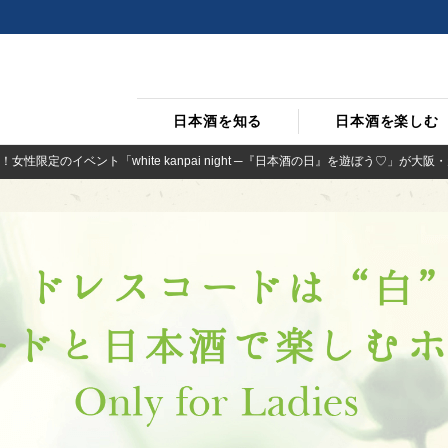
日本酒を知る
日本酒を楽しむ
性限定のイベント「white kanpai night ─『日本酒の日』を遊ぼう♡」が大阪・