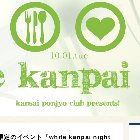
ベント「white kanpai night