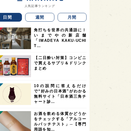
人気記事ランキング
日間
週間
月間
角打ちを世界の共通語に！
いまでやの新店舗
「IMADEYA KAKU-UCHI
T…
【二日酔い対策】コンビニ
で買えるサプリ＆ドリンク
まとめ
10の設問に答えるだけ
で“好みの日本酒”がわかる
無料サイト「日本酒三角チ
ャート診…
お酒を飲める体質かどうか
をチェックする「アルコー
ルパッチテスト」─【専門
用語を知…