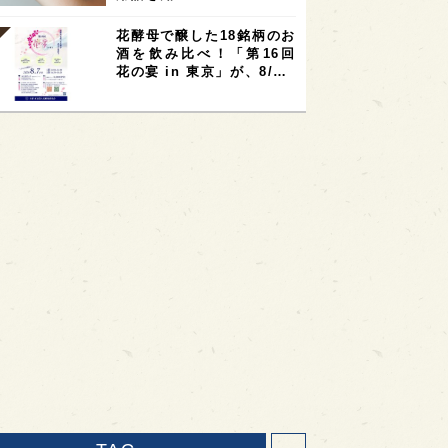
花酵母で醸した18銘柄のお
酒を飲み比べ！「第16回
花の宴 in 東京」が、8/…