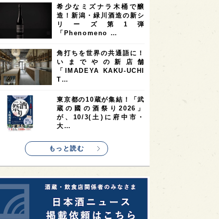
希少なミズナラ木桶で醸
2
2
2
造！新潟・緑川酒造の新シ
ストラリア
台湾
アジア
リーズ第1弾
2
1
1
KEの時代を生きる
静岡県
長崎県
「Phenomeno …
1
1
1
県
現役蔵人
愛媛県
角打ちを世界の共通語に！
いまでやの新店舗
1
1
1
めぐり
シンガポール
カナダ
「IMADEYA KAKU-UCHI
1
1
1
1
T…
県
熊本県
徳島県
北米
1
1
1
リス
ノルウェー
新宿区
東京都の10蔵が集結！「武
蔵の國の酒祭り2026」
1
1
1
伎町
沖縄県
鳥取県
が、10/3(土)に府中市・
大…
1
etimes_image_4
もっと読む