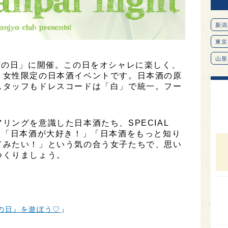
新潟
東京
山形
酒の日」に開催。この日をオシャレに楽しく、
、女性限定の日本酒イベントです。日本酒の原
愛知
スタッフもドレスコードは「白」で統一。フー
北海
オピ
リングを意識した日本酒たち、SPECIAL
広島
。「日本酒が大好き！」「日本酒をもっと知り
石川
てみたい！」という気の合う女子たちで、思い
つくりましょう。
富山
SAK
山口
日本酒の日』を遊ぼう♡
」
大分
福岡