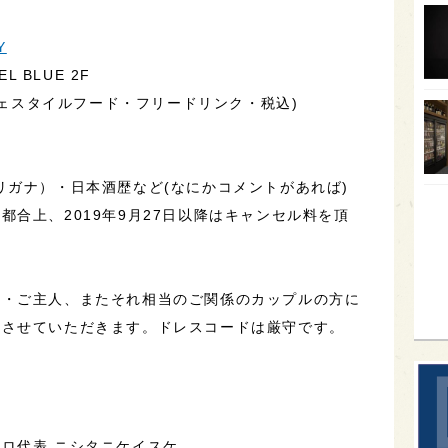
オー
Y
SA
L BLUE 2F
香川
ッフェスタイルフード・フリードリンク・税込)
全蔵
群馬
リガナ）・日本酒歴など(なにかコメントがあれば)
イギ
合上、2019年9月27日以降はキャンセル料を頂
歌舞
sak
氏・ご主人、またそれ相当のご関係のカップルの方に
めさせていただきます。ドレスコードは厳守です。
ロ代表 ニシタニケイスケ