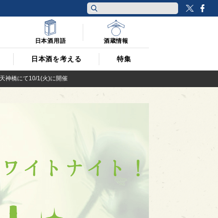
Twitt
F
日本酒用語
酒蔵情報
日本酒を考える
特集
天神橋にて10/1(火)に開催