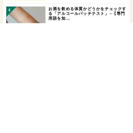
お酒を飲める体質かどうかをチェックす
る「アルコールパッチテスト」─【専門
用語を知…
花酵母で醸した18銘柄のお酒を飲み比
べ！「第16回 花の宴 in 東京」が、8/
…