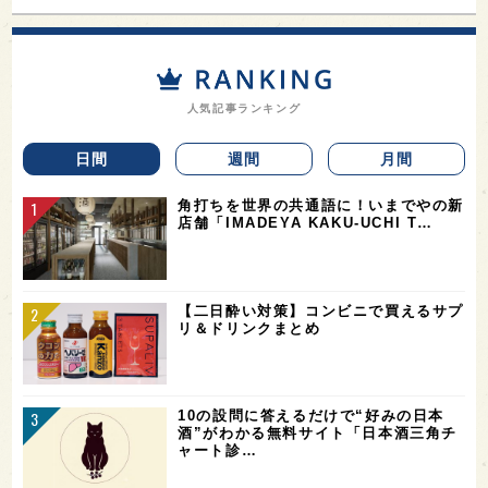
人気記事ランキング
日間
週間
月間
角打ちを世界の共通語に！いまでやの新
店舗「IMADEYA KAKU-UCHI T…
【二日酔い対策】コンビニで買えるサプ
リ＆ドリンクまとめ
10の設問に答えるだけで“好みの日本
酒”がわかる無料サイト「日本酒三角チ
ャート診…