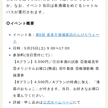
か。なお、イベント当日は各酒蔵をめぐるシャトル
バスが運行されます。
◎イベント概要
イベント名：
第6回 喜多方酒蔵探訪のんびりウォー
ク
日時：5月25日(土) 9:00〜17:00
参加料(当日受付にて)：
【Aプラン】3,000円／①日本酒の試飲 ②酒蔵見学
③オリジナルお猪口(陶器) ④巾着袋 ⑤御酒飲帳 ⑥
抽選券
【Bプラン】4,500円／Aプランの特典に加え、「漆
器のおちょこ」が付きます。当日、お好きなお猪口
を選んでください。
詳細・申し込みは
公式ホームページ
にて