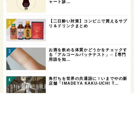
ャート診…
【二日酔い対策】コンビニで買えるサプ
リ＆ドリンクまとめ
お酒を飲める体質かどうかをチェックす
る「アルコールパッチテスト」─【専門
用語を知…
角打ちを世界の共通語に！いまでやの新
店舗「IMADEYA KAKU-UCHI T…
「飲み続ければ、お酒に強くなる」っ
て、本当？【日本酒好きの医師に聞く！
日本酒と健…