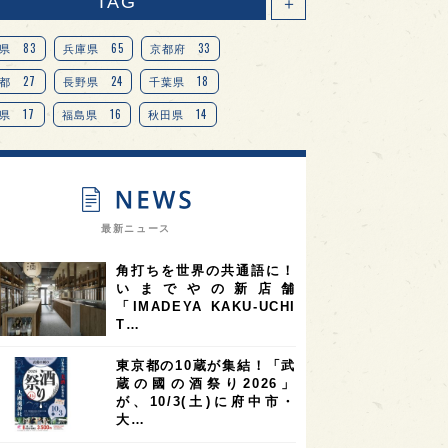
TAG
＋
83
65
33
県
兵庫県
京都府
27
24
18
都
長野県
千葉県
17
16
14
県
福島県
秋田県
14
14
13
県
宮城県
岐阜県
13
12
11
道
茨城県
栃木県
9
9
ニオンリーダーの視点
埼玉県
最新ニュース
8
7
7
県
山梨県
ヨーロッパ
角打ちを世界の共通語に！
7
7
7
6
県
奈良県
滋賀県
和歌山県
いまでやの新店舗
「IMADEYA KAKU-UCHI
6
6
5
5
県
フランス
高知県
島根県
T…
5
5
5
4
E100
佐賀県
岡山県
岩手県
東京都の10蔵が集結！「武
4
4
4
県
アメリカ
神奈川県
蔵の國の酒祭り2026」
が、10/3(土)に府中市・
4
3
3
3
県
三重県
大阪府
青森県
大…
3
3
3
2
県
スペイン
香港
福井県