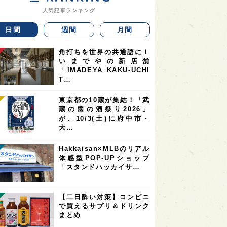
人気記事ランキング
日間
週間
月間
角打ちを世界の共通語に！
いまでやの新店舗
「IMADEYA KAKU-UCHI
T…
東京都の10蔵が集結！「武
蔵の國の酒祭り2026」
が、10/3(土)に府中市・
大…
Hakkaisan×MLBのリアル
体感型POP-UPショップ
「スタンドハッカイサ…
【二日酔い対策】コンビニ
で買えるサプリ＆ドリンク
まとめ