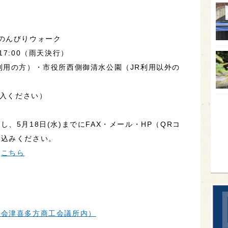
オー
SA
のんびりウォーク
香川
〜17:00（雨天決行）
全蔵
利用の方）・市役所西側御清水公園（JR利用以外の
群馬
納入ください）
イギ
歌舞
、5月18日(水)までにFAX・メール・HP（QRコ
sak
申込みください。
は
こちら
（会津喜多方商工会議所内）