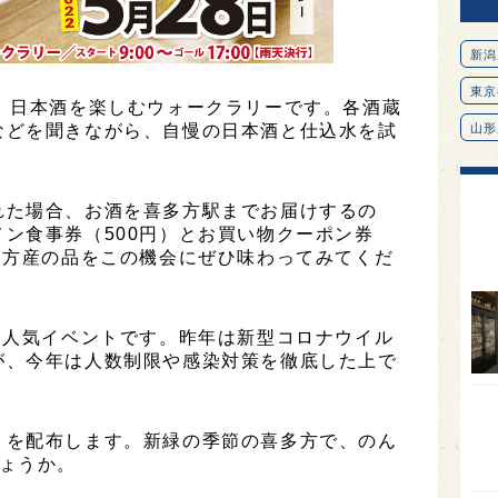
新潟
東京
、日本酒を楽しむウォークラリーです。各酒蔵
などを聞きながら、自慢の日本酒と仕込水を試
山形
愛知
北海
れた場合、お酒を喜多方駅までお届けするの
ン食事券（500円）とお買い物クーポン券
オピ
多方産の品をこの機会にぜひ味わってみてくだ
広島
石川
た人気イベントです。昨年は新型コロナウイル
富山
が、今年は人数制限や感染対策を徹底した上で
SAK
山口
」を配布します。新緑の季節の喜多方で、のん
大分
ょうか。
福岡