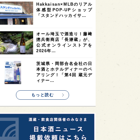
Hakkaisan×MLBのリアル
2
2
2
体感型POP-UPショップ
ストラリア
台湾
アジア
「スタンドハッカイサ…
2
1
1
KEの時代を生きる
静岡県
長崎県
1
1
1
県
現役蔵人
愛媛県
オール埼玉で酒造り！藤﨑
摠兵衛商店「長瀞蔵」が、
1
1
1
めぐり
シンガポール
カナダ
公式オンラインストアを
1
1
1
1
2026年…
県
熊本県
徳島県
北米
1
1
1
リス
ノルウェー
新宿区
茨城県・岡部合名会社の日
本酒とホテルディナーのペ
1
1
1
伎町
沖縄県
鳥取県
アリング！「第4回 蔵元デ
ィナー…
1
etimes_image_4
もっと読む