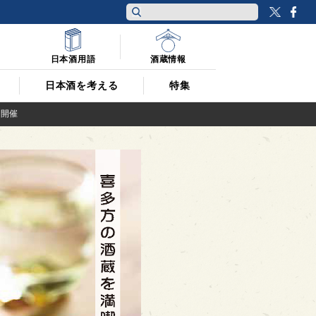
Twitt
F
日本酒用語
酒蔵情報
日本酒を考える
特集
に開催