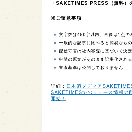
・
SAKETIMES PRESS（無料
※ご留意事項
文字数は450字以内、画像は1点
一般的な記事に比べると簡易なも
配信可否は社内審査に基づいて決
申請の原文がそのまま記事化され
審査基準は公開しておりません。
詳細：
日本酒メディアSAKETIME
SAKETIMESでのリリース情報の配
開始！