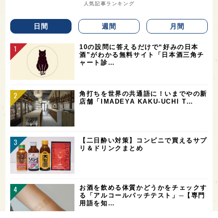
人気記事ランキング
日間
週間
月間
10の設問に答えるだけで“好みの日本
酒”がわかる無料サイト「日本酒三角チ
ャート診…
角打ちを世界の共通語に！いまでやの新
店舗「IMADEYA KAKU-UCHI T…
【二日酔い対策】コンビニで買えるサプ
リ＆ドリンクまとめ
お酒を飲める体質かどうかをチェックす
る「アルコールパッチテスト」─【専門
用語を知…