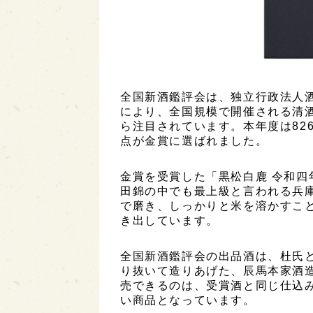
全国新酒鑑評会は、独立行政法人
により、全国規模で開催される清
ら注目されています。本年度は826
点が金賞に選ばれました。
金賞を受賞した「黒松白鹿 令和四
田錦の中でも最上級と言われる兵庫
で磨き、しっかりと米を溶かすこ
き出しています。
全国新酒鑑評会の出品酒は、杜氏
り抜いて造りあげた、辰馬本家酒
売できるのは、受賞酒と同じ仕込
い商品となっています。