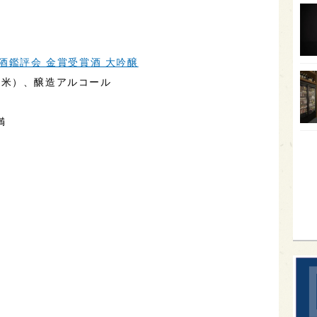
オー
SA
酒鑑評会 金賞受賞酒 大吟醸
香川
産米）、醸造アルコール
全蔵
群馬
満
イギ
歌舞
sak