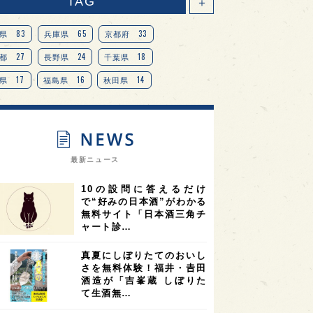
TAG
＋
83
65
33
県
兵庫県
京都府
27
24
18
都
長野県
千葉県
17
16
14
県
福島県
秋田県
14
14
13
県
宮城県
岐阜県
13
12
11
道
茨城県
栃木県
9
9
ニオンリーダーの視点
埼玉県
最新ニュース
8
7
7
県
山梨県
ヨーロッパ
10の設問に答えるだけ
7
7
7
6
県
奈良県
滋賀県
和歌山県
で“好みの日本酒”がわかる
無料サイト「日本酒三角チ
6
6
5
5
県
フランス
高知県
島根県
ャート診…
5
5
5
4
E100
佐賀県
岡山県
岩手県
真夏にしぼりたてのおいし
4
4
4
県
アメリカ
神奈川県
さを無料体験！福井・𠮷田
酒造が「吉峯蔵 しぼりた
4
3
3
3
県
三重県
大阪府
青森県
て生酒無…
3
3
3
2
県
スペイン
香港
福井県