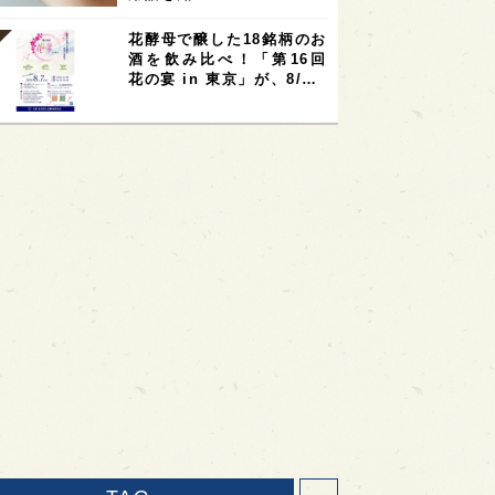
花酵母で醸した18銘柄のお
酒を飲み比べ！「第16回
花の宴 in 東京」が、8/…