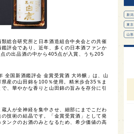
新潟
東京
山形
酒類総合研究所と日本酒造組合中央会との共催
愛知
酒鑑評会であり、近年、多くの日本酒ファンか
点の出品酒の中から405点が入賞、うち205
北海
オピ
広島
年 全国新酒鑑評会 金賞受賞酒 大吟醸」は、山
県産の山田錦を100％使用。精米歩合35％ま
石川
とで、華やかな香りと山田錦の旨みを存分に引
富山
SAK
と蔵人が全神経を集中させ、細部にまでこだわ
山口
造の技術の結晶です。「金賞受賞酒」として発
みタンクのお酒のみとなるため、希少価値の高
大分
福岡