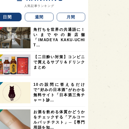
人気記事ランキング
日間
週間
月間
角打ちを世界の共通語に！
いまでやの新店舗
「IMADEYA KAKU-UCHI
T…
【二日酔い対策】コンビニ
で買えるサプリ＆ドリンク
まとめ
10の設問に答えるだけ
で“好みの日本酒”がわかる
無料サイト「日本酒三角チ
ャート診…
お酒を飲める体質かどうか
をチェックする「アルコー
ルパッチテスト」─【専門
用語を知…