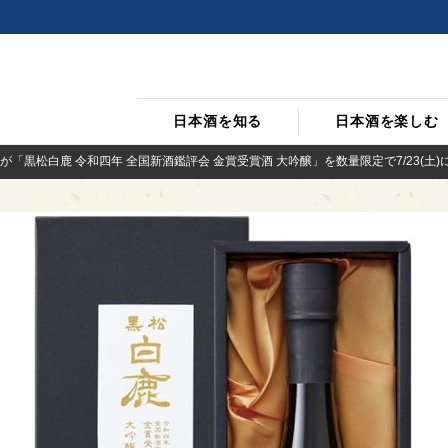
日本酒を知る
日本酒を楽しむ
「黒松白鹿 令和四年 全国新酒鑑評会 金賞受賞酒 大吟醸」を数量限定で7/23(土)