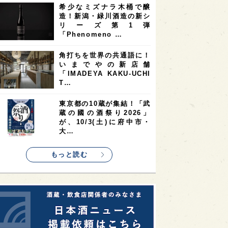
希少なミズナラ木桶で醸
2
2
2
造！新潟・緑川酒造の新シ
ストラリア
台湾
アジア
リーズ第1弾
2
1
1
KEの時代を生きる
静岡県
長崎県
「Phenomeno …
1
1
1
県
現役蔵人
愛媛県
角打ちを世界の共通語に！
いまでやの新店舗
1
1
1
めぐり
シンガポール
カナダ
「IMADEYA KAKU-UCHI
1
1
1
1
T…
県
熊本県
徳島県
北米
1
1
1
リス
ノルウェー
新宿区
東京都の10蔵が集結！「武
蔵の國の酒祭り2026」
1
1
1
伎町
沖縄県
鳥取県
が、10/3(土)に府中市・
大…
1
etimes_image_4
もっと読む