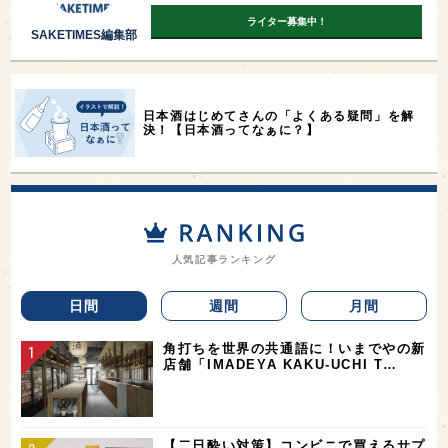
ライター募集中！
SAKETIMES編集部
日本酒はじめてさんの「よくある疑問」を解
決！【日本酒ってなぁに？】
人気記事ランキング
日間
週間
月間
角打ちを世界の共通語に！いまでやの新
店舗「IMADEYA KAKU-UCHI T…
【二日酔い対策】コンビニで買えるサプ