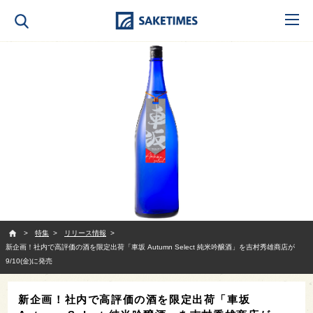
SAKETIMES
特集
リリース情報
新企画！社内で高評価の酒を限定出荷「車坂 Autumn Select 純米吟醸酒」を吉村秀雄商店が
9/10(金)に発売
新企画！社内で高評価の酒を限定出荷「車坂