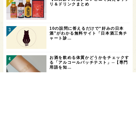
リ＆ドリンクまとめ
10の設問に答えるだけで“好みの日本
酒”がわかる無料サイト「日本酒三角チ
ャート診…
お酒を飲める体質かどうかをチェックす
る「アルコールパッチテスト」─【専門
用語を知…
花酵母で醸した18銘柄のお酒を飲み比
べ！「第16回 花の宴 in 東京」が、8/
…