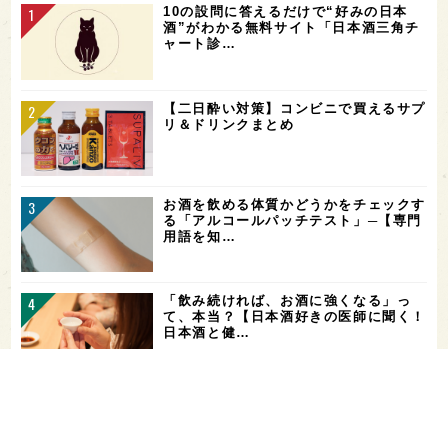
10の設問に答えるだけで“好みの日本
酒”がわかる無料サイト「日本酒三角チ
ャート診…
【二日酔い対策】コンビニで買えるサプ
リ＆ドリンクまとめ
お酒を飲める体質かどうかをチェックす
る「アルコールパッチテスト」─【専門
用語を知…
「飲み続ければ、お酒に強くなる」っ
て、本当？【日本酒好きの医師に聞く！
日本酒と健…
角打ちを世界の共通語に！いまでやの新
店舗「IMADEYA KAKU-UCHI T…